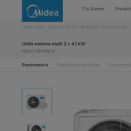
Unità
Chi Siamo
Prodott
esterna
multi
Midea Italia
Soluzioni HVAC
Multisplit
Unità Esterne
2
Unità esterna multi 2 x 4.1 kW
x
M2OG-14HFN8-Q
4.1
Panoramica
Specifiche tecniche
Document
kW