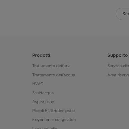
Dimensioni e carattteristiche unità esterna
Sco
Dimensioni L-P-A (mm)
Peso netto (Kg)
Dimensioni Imballo L-P-A (mm)
Prodotti
Supporto
Peso lordo (Kg)
Trattamento dell'aria
Servizio clie
Trattamento dell'acqua
Area riserva
Portata Aria Max (m3 h)
HVAC
Scaldacqua
Pressione sonora Max (dBA)
Aspirazione
Potenza sonora Max (dBA)
Piccoli Elettrodomestici
Frigoriferi e congelatori
Tipologia compressore
Lavastoviglie