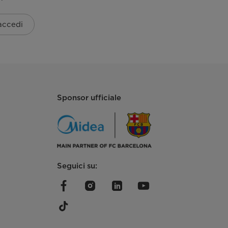
 accedi
800-333-554
31,6
920-390-615
Sponsor ufficiale
34,7
2200
Seguici su:
57
64
ROTATIVO