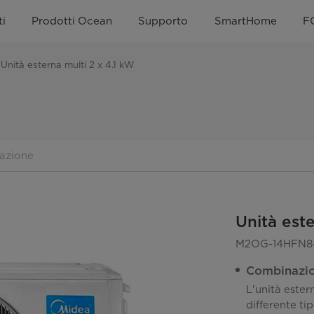
i
Prodotti Ocean
Supporto
SmartHome
F
Unità esterna multi 2 x 4.1 kW
azione
Unità este
M2OG-14HFN8
Combinazion
L'unità ester
differente ti