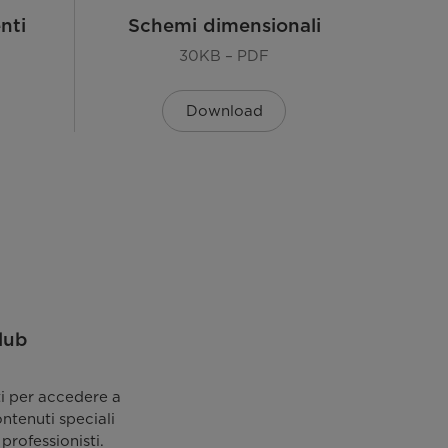
250-1770-1980
nti
Schemi dimensionali
7,7
30KB – PDF
3,7
Download
4.0
A+
1295
-15
lub
ti per accedere a
3,23/3,73
ontenuti speciali
 professionisti.