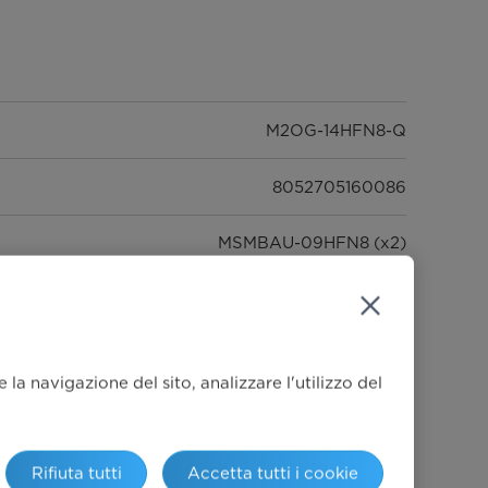
M2OG-14HFN8-Q
8052705160086
MSMBAU-09HFN8 (x2)
Monofase -220-240 V - 50 Hz
la navigazione del sito, analizzare l'utilizzo del
1,44-4,10-4,79
Rifiuta tutti
Accetta tutti i cookie