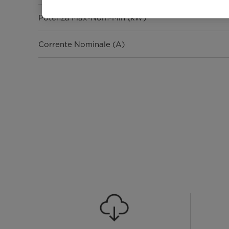
Potenza Max-Nom-Min (kW)
Corrente Nominale (A)
Pdesign C (kW)
SEER
Efficienza energetica
Consumo energetico annuo (kWh A)
Prestazioni Riscaldamento
Capacità Max-Nom-Min (kW)