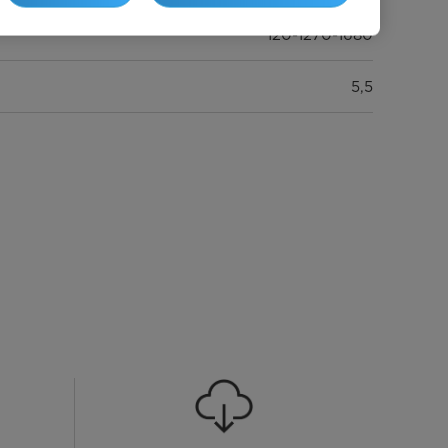
120-1270-1680
5,5
4,1
6.8
A++
211
1,46-6,60-6,86