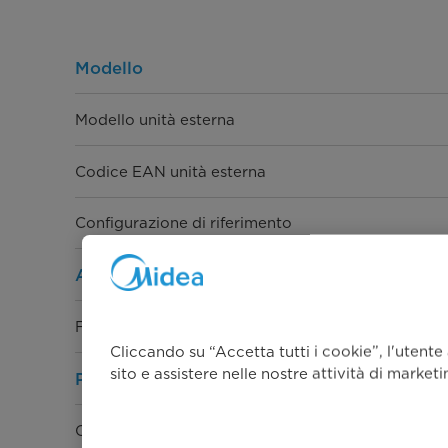
Modello
Modello unità esterna
Codice EAN unità esterna
Configurazione di riferimento
Alimentazione elettrica
Fasi - Tensione- Frequenza
Cliccando su “Accetta tutti i cookie”, l'utente
sito e assistere nelle nostre attività di market
Prestazioni Raffreddamento
Capacità Max-Nom-Min (kW)