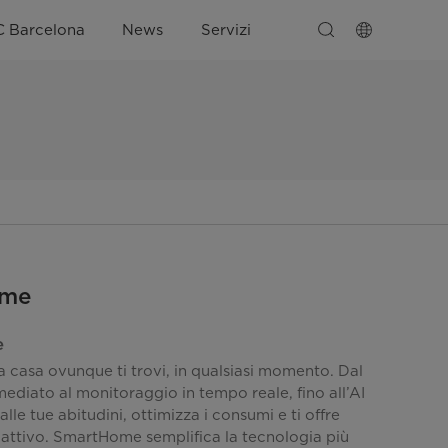
C Barcelona
News
Servizi
eme
e
ua casa ovunque ti trovi, in qualsiasi momento. Dal
ediato al monitoraggio in tempo reale, fino all’AI
lle tue abitudini, ottimizza i consumi e ti offre
attivo. SmartHome semplifica la tecnologia più