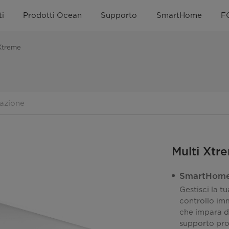
i
Prodotti Ocean
Supporto
SmartHome
F
 Xtreme
azione
Multi Xtr
SmartHom
Gestisci la t
controllo imm
che impara da
supporto pro