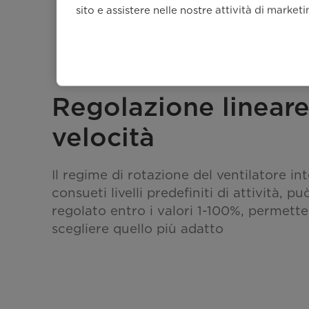
sito e assistere nelle nostre attività di market
Regolazione lineare
velocità
Il regime di rotazione del ventilatore int
consueti livelli predefiniti di attività, p
regolato entro i valori 1-100%, permette
scegliere quello più adatto