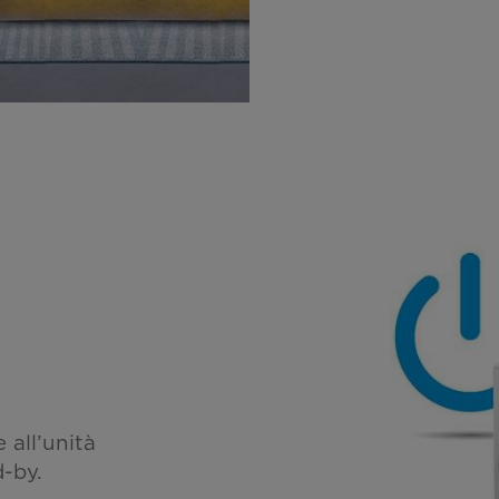
all’unità
-by.