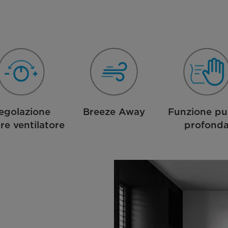
egolazione
Breeze Away
Funzione pul
are ventilatore
profond