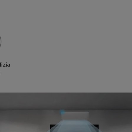
izia
a