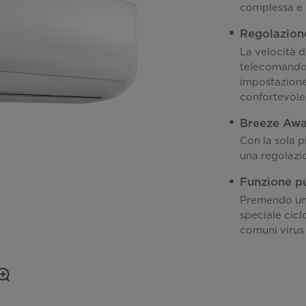
complessa e l
Regolazione
La velocità d
telecomando t
impostazione.
confortevole 
Breeze Aw
Con la sola p
una regolazio
Funzione pu
Premendo un 
speciale ciclo
comuni virus 