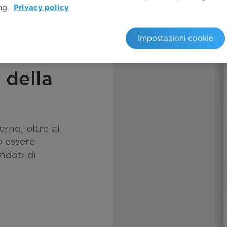
ing.
Privacy policy
Impostazioni cookie
 della
erno, oltre ai
uò essere
ndoti di