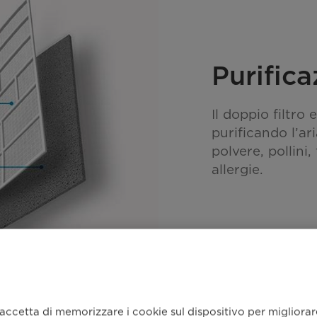
Purifica
Il doppio filtro
purificando l’ar
polvere, pollini
allergie.
 accetta di memorizzare i cookie sul dispositivo per migliorare 