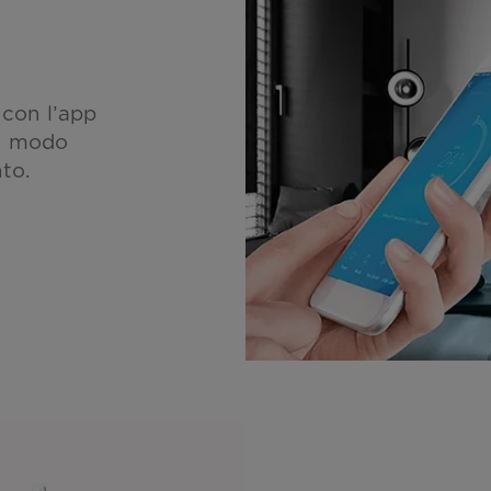
 con l’app
in modo
to.