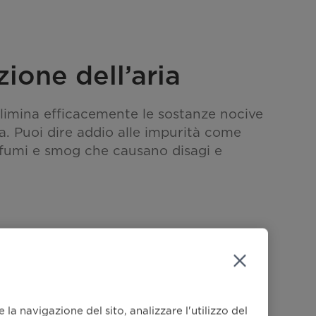
zione dell’aria
 elimina efficacemente le sostanze nocive
ia. Puoi dire addio alle impurità come
, fumi e smog che causano disagi e
la navigazione del sito, analizzare l'utilizzo del