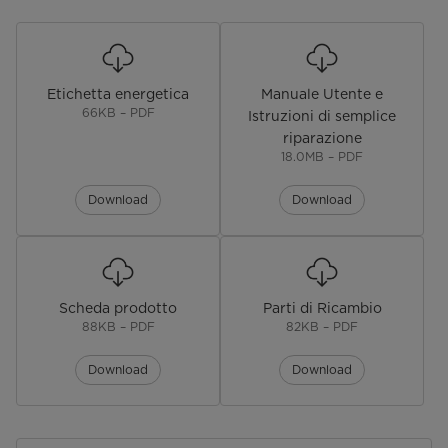
Refrigerante Tipo (g)
R600a,66g
Tempo di Risalita della
1680
Temperatura (min)
Etichetta energetica
Manuale Utente e
66KB – PDF
Istruzioni di semplice
Classe Climatica
N/SN/ST/T
riparazione
18.0MB – PDF
Alimentazione
220-240V/50Hz
Download
Download
Corrente Nominale (A)
1,1
Consumo Energetico (kwh 24h)
0,592
Consumo Energetico Annuale
216
Scheda prodotto
Parti di Ricambio
(2010 30 EC) (kwh annum)
88KB – PDF
82KB – PDF
Numero Ripiani Cassetti Freezer
1 cestino
Download
Download
Rumorosità (dB(A) re 1pW)
41