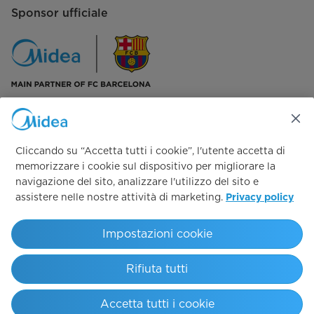
Sponsor ufficiale
Seguici su:
Cliccando su “Accetta tutti i cookie”, l'utente accetta di
memorizzare i cookie sul dispositivo per migliorare la
navigazione del sito, analizzare l'utilizzo del sito e
assistere nelle nostre attività di marketing.
Privacy policy
Simply ideal
Impostazioni cookie
Copyright 2026 Copyright Midea. All rights reserved.
Rifiuta tutti
Codice Etico & Modello 231
T&C Garanzia Convenzionale
T&C 12 anni
Privacy Policy Supporto
Privacy Policy
Cookie policy
Whistleblowing
Preferenze Cookie
Accetta tutti i cookie
Italy