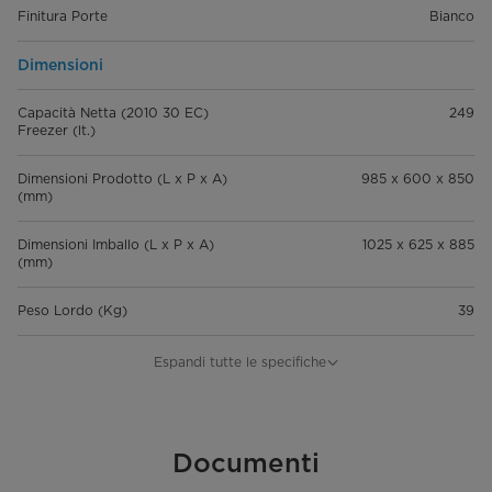
Finitura Porte
Bianco
Dimensioni
Capacità Netta (2010 30 EC)
249
Freezer (lt.)
Dimensioni Prodotto (L x P x A)
985 x 600 x 850
(mm)
Dimensioni Imballo (L x P x A)
1025 x 625 x 885
(mm)
Peso Lordo (Kg)
39
Peso Netto (Kg)
35
Espandi tutte le specifiche
Performance
Capacità di Congelamento (kg
Documenti
11,5kg/24 H
24h)