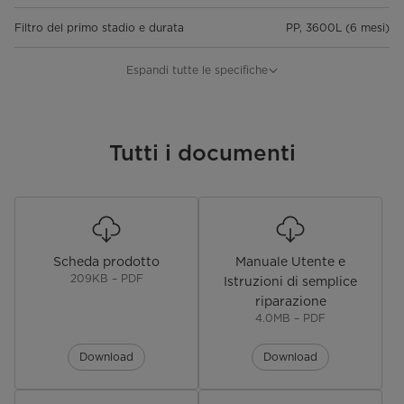
Filtro del primo stadio e durata
PP, 3600L (6 mesi)
Filtro del secondo stadio e durata
M6 Pre-Carbon, 7200L (12 mesi)
Espandi tutte le specifiche
Filtro del terzo stadio e durata
M6 RO, 7200L (24 mesi)
Filtro del quarto stadio e durata
Tutti i documenti
T33 Post-Carbon, 3600L (12 mesi)
pH acqua di alimentazione
6.5 ~ 8.5
Pressione acqua di alimentazione
0.1 ~ 0.4 Mpa (senza alimentazione
elettrica > 0.2 MPa)
Scheda prodotto
Manuale Utente e
209KB – PDF
Temperatura acqua di
5 ~ 38℃
Istruzioni di semplice
alimentazione
riparazione
4.0MB – PDF
Acqua di alimentazione applicabile
TDS ≤ 350 ppm
Download
Download
Rapporto di desalinizzazione
≥ 90%