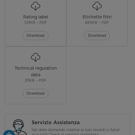
Riduzione del cloro
≥ 90%
Rimozione Colon Bacillus
≥ 99.99%
Rating label
Etichette filtri
531KB – PDF
885KB – PDF
Rimozione metalli pesanti
Si
Download
Download
Tasso di riduzione del consumo di
≥ 20%
ossigeno
Dimensioni
Technical regulation
Dimensioni Prodotto (AxLxP)
262 x 210 x 382
data
(mm)
211KB – PDF
Dimensioni Imballo (AxLxP) (mm)
346 x 245 x 475 / 610 x 285 x 485
Download
(con serbatoio)
Peso Netto (Kg)
3.9 Kg / 5.6 Kg (con serbatoio)
Servizio Assistenza
Peso Lordo (Kg)
5.25 Kg /8.4 Kg (con serbatoio)
Hai delle domande relative ai tuoi recenti o futuri
acquisti? Chiedi al servizio assistenza.