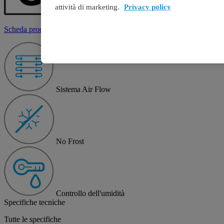
attività di marketing.
Privacy policy
Scheda prodotto
Sistema Air Flow
No Frost
Controllo dell'umidità
Specifiche tecniche
Tutte le specifiche