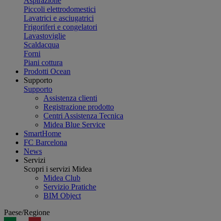
Aspirazione
Piccoli elettrodomestici
Lavatrici e asciugatrici
Frigoriferi e congelatori
Lavastoviglie
Scaldacqua
Forni
Piani cottura
Prodotti Ocean
Supporto
Supporto
Assistenza clienti
Registrazione prodotto
Centri Assistenza Tecnica
Midea Blue Service
SmartHome
FC Barcelona
News
Servizi
Scopri i servizi Midea
Midea Club
Servizio Pratiche
BIM Object
Paese/Regione