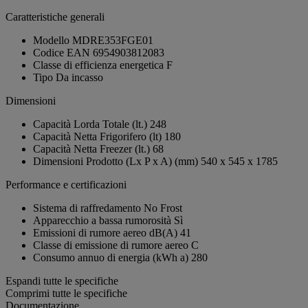
Caratteristiche generali
Modello
MDRE353FGE01
Codice EAN
6954903812083
Classe di efficienza energetica
F
Tipo
Da incasso
Dimensioni
Capacità Lorda Totale (lt.)
248
Capacità Netta Frigorifero (lt)
180
Capacità Netta Freezer (lt.)
68
Dimensioni Prodotto (Lx P x A) (mm)
540 x 545 x 1785
Performance e certificazioni
Sistema di raffredamento
No Frost
Apparecchio a bassa rumorosità
Sì
Emissioni di rumore aereo dB(A)
41
Classe di emissione di rumore aereo
C
Consumo annuo di energia (kWh a)
280
Espandi tutte le specifiche
Comprimi tutte le specifiche
Documentazione