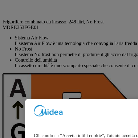
Frigorifero combinato da incasso, 248 litri, No Frost
MDRE353FGE01
Sistema Air Flow
Il sistema Air Flow è una tecnologia che convoglia l'aria fredda a
No Frost
Il sistema No frost non permette di produrre il ghiaccio dal frigo
Controllo dell'umidità
Il cassetto umidità è uno scomparto speciale che consente di contr
Cliccando su “Accetta tutti i cookie”, l'utente accetta d