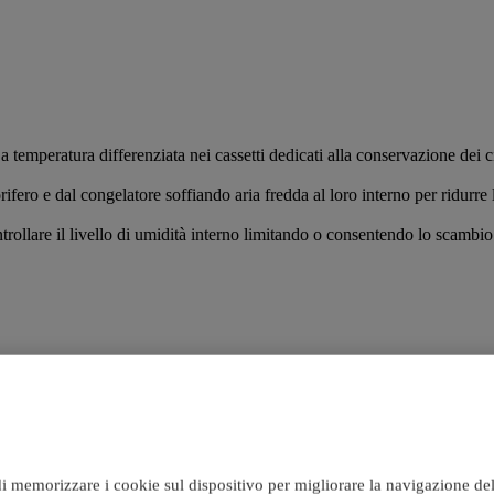
 temperatura differenziata nei cassetti dedicati alla conservazione dei ci
rifero e dal congelatore soffiando aria fredda al loro interno per ridurre 
ollare il livello di umidità interno limitando o consentendo lo scambio d'a
i memorizzare i cookie sul dispositivo per migliorare la navigazione del si