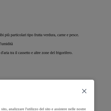
bi più particolari tipo frutta verdura, carne e pesce.
l'umidità
ria tra il cassetto e altre zone del frigorifero.
to, analizzare l'utilizzo del sito e assistere nelle nostre