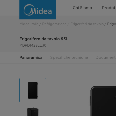
Tabletop
Chi Siamo
Prodott
refrigerator
93L
Midea Italia
Refrigerazione
Frigoriferi da tavolo
Frigo
Frigorifero da tavolo 93L
MDRD142SLE30
Panoramica
Specifiche tecniche
Document