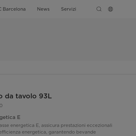
C Barcelona
News
Servizi
ro da tavolo 93L
0
getica E
lasse energetica E, assicura prestazioni eccezionali
 efficienza energetica, garantendo bevande