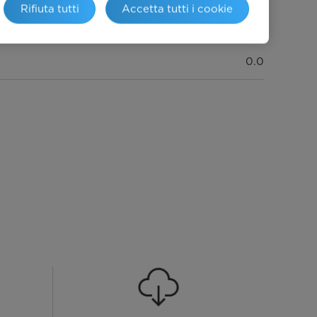
Rifiuta tutti
Accetta tutti i cookie
93
0.0
20.4
472 x 450 x 860
490 x 460 x 890
-
Standard