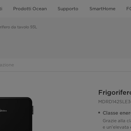
i
Prodotti Ocean
Supporto
SmartHome
F
rifero da tavolo 93L
azione
Frigorife
MDRD142SLE3
Classe ener
Grazie alla c
e un'elevata