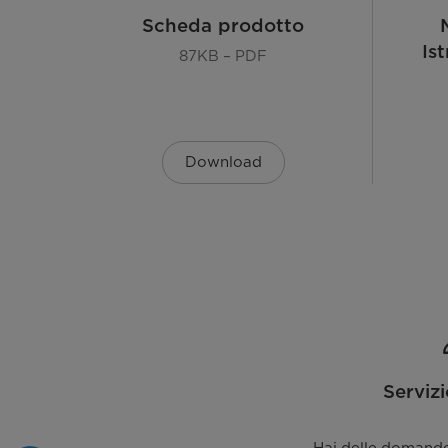
Climate Class
Scheda prodotto
Is
Refrigerante Tipo, (g)
87KB – PDF
Pretection Against Electric Shock
Alimentazione
Download
Potenza Nominale(W)
Corrente norminale(A)
Consumo Energetico(kWh 24h) Consumo Energeti
Rumorosità (dB(A) re 1pW)
Serviz
LED Display