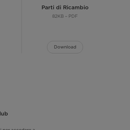
N/ST/SN/T
Parti di Ricambio
R600a,15
82KB – PDF
I
220~240V/50Hz
Download
-
0.5
0.235kWh / 86kWh/a
41
lub
No