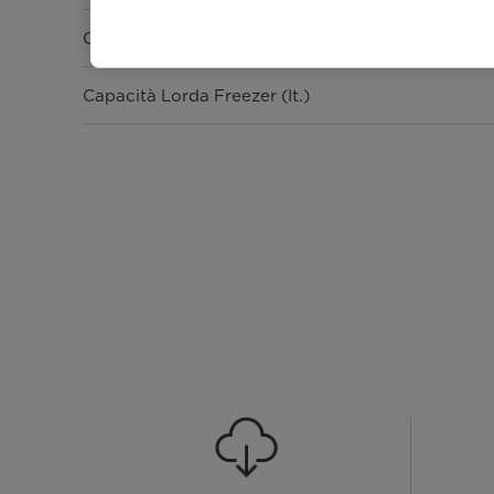
Capacità Lorda Frigorifero (It.)
Capacità Lorda Freezer (It.)
Peso Netto (Kg)
Dimensioni Prodotto (L x P x A) (mm)
Dimensioni Imballo (L x P x A) (mm)
Performance e certificazioni
Capacità di Congelamento (kg 24h)
Compressor