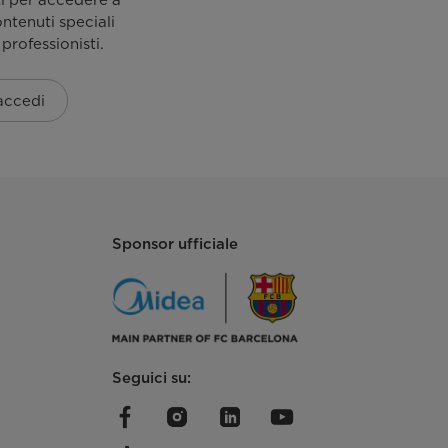
ti per accedere a
Meccanico
ontenuti speciali
 professionisti.
 accedi
Sponsor ufficiale
Seguici su: