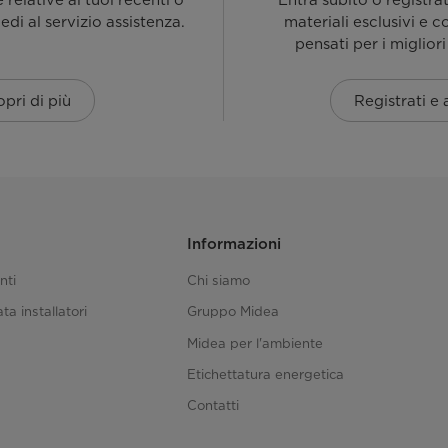
relative ai tuoi recenti o
Entra subito o registra
iedi al servizio assistenza.
materiali esclusivi e c
pensati per i migliori
pri di più
Registrati e
Informazioni
nti
Chi siamo
ta installatori
Gruppo Midea
Midea per l'ambiente
Etichettatura energetica
Contatti