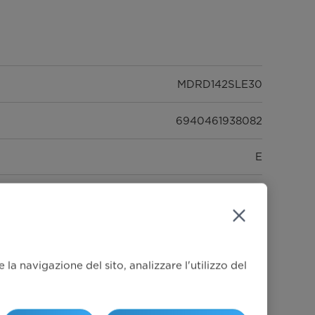
MDRD142SLE30
6940461938082
E
Freestanding
Nero
la navigazione del sito, analizzare l'utilizzo del
93