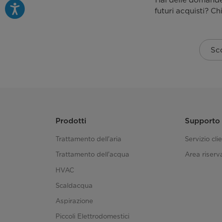
Hai delle domande 
Tipo di controllo
futuri acquisti? Ch
Sco
Prodotti
Supporto
Trattamento dell'aria
Servizio clie
Trattamento dell'acqua
Area riserva
HVAC
Scaldacqua
Aspirazione
Piccoli Elettrodomestici