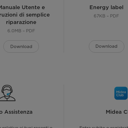
Manuale Utente e
Energy label
truzioni di semplice
67KB – PDF
riparazione
6.0MB – PDF
Download
Download
co Annuale AE [kWh a]
io Assistenza
Midea C