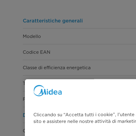
Caratteristiche generali
Modello
Codice EAN
Classe di efficienza energetica
Tipo
Finitura Porte
Cliccando su “Accetta tutti i cookie”, l'utente
Dimensioni
sito e assistere nelle nostre attività di market
Capacità Lorda Totale (It.)