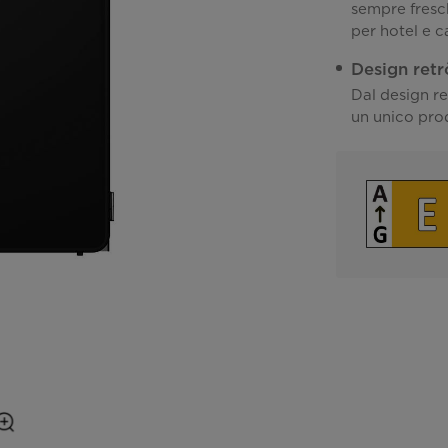
sempre fresch
per hotel e 
Design retr
Dal design ret
un unico pro