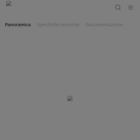
Macchina
per
ghiaccio
portatile
Panoramica
Specifiche tecniche
Documentazione