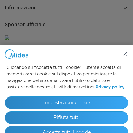
Informazioni
Sponsor ufficiale
Seguici su:
Cliccando su “Accetta tutti i cookie”, l'utente accetta di
memorizzare i cookie sul dispositivo per migliorare la
navigazione del sito, analizzare l'utilizzo del sito e
assistere nelle nostre attività di marketing.
Privacy policy
Simply ideal
Impostazioni cookie
Copyright 2026 Copyright Midea. All rights reserved.
Rifiuta tutti
Codice Etico & Modello 231
T&C Garanzia Convenzionale
T&C 12 anni
Privacy Policy Supporto
Privacy Policy
Cookie policy
Whistleblowing
Preferenze Cookie
Accetta tutti i cookie