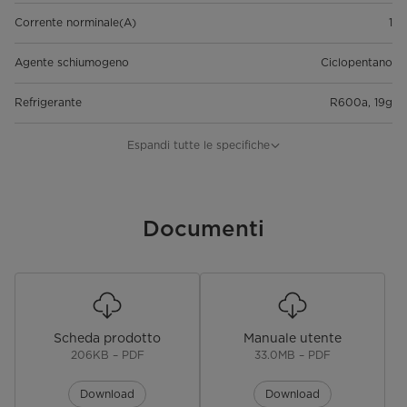
Corrente norminale(A)
1
Agente schiumogeno
Ciclopentano
Refrigerante
R600a, 19g
Rumorosità dB
60
Espandi tutte le specifiche
Alta pressione (Psi)
240
Bassa pressione (Psi)
Documenti
220
Produzione giornaliera di ghiaccio
12
(kg/24h)
Capacità cestello ghiaccio (kg)
0,45
Scheda prodotto
Manuale utente
206KB – PDF
33.0MB – PDF
Capacità serbatoio dell'acqua
1,3L
Download
Download
Dimensioni