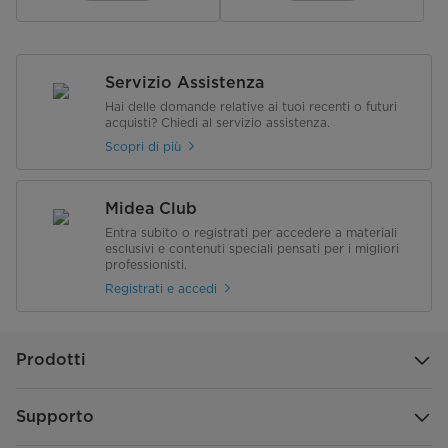
Dimensioni Prodotto (Lx P x A)
295.7 x 213 x 295
(mm)
Servizio Assistenza
Dimensioni Imballo (Lx P x A)
350.5 x 259 x 332.5
Hai delle domande relative ai tuoi recenti o futuri
(mm)
acquisti? Chiedi al servizio assistenza.
Scopri di più
Peso Netto (Kg)
6.6
Peso Lordo (Kg)
7.15
Midea Club
Entra subito o registrati per accedere a materiali
Strati impilabili
5
esclusivi e contenuti speciali pensati per i migliori
professionisti.
Registrati e accedi
Prodotti
Supporto