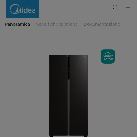
Frigorifero
Side
By
Side
460L
Panoramica
Specifiche tecniche
Documentazione