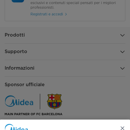
esclusivi e contenuti speciali pensati per i migliori
professionisti.
Tipo di controllo
Elettronico
Registrati e accedi
Prodotti
Supporto
Informazioni
Sponsor ufficiale