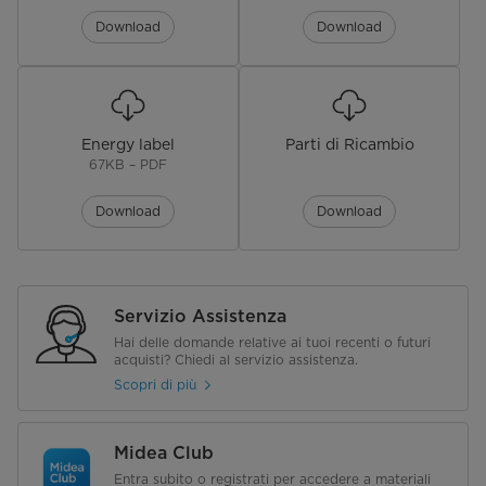
Compressor
Inverter
Download
Download
Climate Class
SN/N/ST/T
Refrigerante Tipo, (g)
R600a,80
Energy label
Parti di Ricambio
Pretection Against Electric Shock
I
67KB – PDF
Alimentazione
220~240V/50Hz
Download
Download
Potenza Nominale(W)
200
Corrente norminale(A)
1.9
Servizio Assistenza
Hai delle domande relative ai tuoi recenti o futuri
Consumo Energetico(kWh 24h)
0.808 KW·h/24h （295KWh/y）
acquisti? Chiedi al servizio assistenza.
Consumo Energetico Annuale AE
Scopri di più
[kWh a]
Rumorosità (dB(A) re 1pW)
41
Midea Club
Entra subito o registrati per accedere a materiali
LED Display
Si