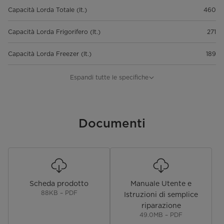
Capacità Lorda Totale (It.)
460
Capacità Lorda Frigorifero (It.)
271
Capacità Lorda Freezer (It.)
189
Peso Lordo (Kg)
86
Espandi tutte le specifiche
Peso Netto (Kg)
77
Dimensioni Prodotto (Lx P x A)
Documenti
835 x 635 x 1775
(mm)
Dimensioni Imballo (Lx P x A)
900 x 697 x 1865
(mm)
Performance e certificazioni
Scheda prodotto
Manuale Utente e
88KB – PDF
Istruzioni di semplice
Capacità di Congelamento (kg
12
riparazione
24h)
49.0MB – PDF