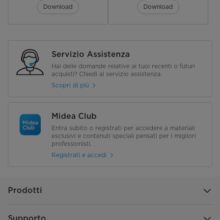
Alimentazione
220~240V/50Hz
Download
Download
Potenza Nominale(W)
218
Corrente norminale(A)
1.9
Servizio Assistenza
Hai delle domande relative ai tuoi recenti o futuri
Consumo Energetico(kWh 24h)
0.580kwh/24h （212kwh/year）
acquisti? Chiedi al servizio assistenza.
Consumo Energetico Annuale AE
Scopri di più
[kWh a]
Rumorosità (dB(A) re 1pW)
37
Midea Club
Entra subito o registrati per accedere a materiali
LED Display
Si
esclusivi e contenuti speciali pensati per i migliori
professionisti.
Tipo di controllo
Elettronico
Registrati e accedi
Prodotti
Supporto