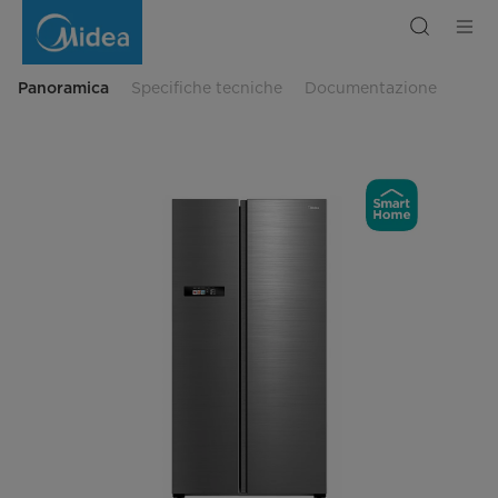
Frigorifero
Side
By
Side
592L
-
Panoramica
Specifiche tecniche
Documentazione
Acciaio
Inox