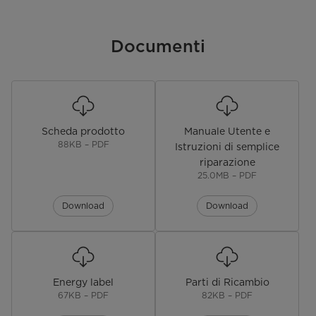
Dimensioni Imballo (L x P x A)
970 × 763 × 1885
(mm)
Documenti
Peso Lordo (Kg)
121
Peso Netto (Kg)
110
Performance e certificazioni
Scheda prodotto
Manuale Utente e
88KB – PDF
Istruzioni di semplice
Capacità di Congelamento (kg
12
riparazione
24h)
25.0MB – PDF
Compressor
Inverter
Download
Download
Climate Class
SN/N/ST/T
Refrigerante Tipo, (g)
R600a,72
Energy label
Parti di Ricambio
Pretection Against Electric Shock
I
67KB – PDF
82KB – PDF