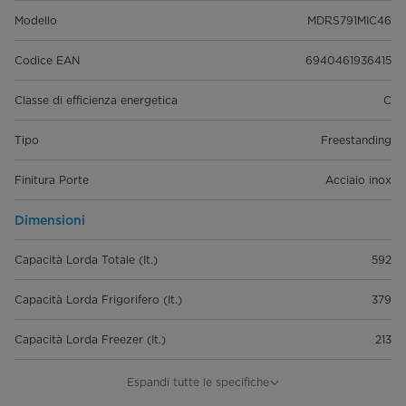
Modello
MDRS791MIC46
Codice EAN
6940461936415
Classe di efficienza energetica
C
Tipo
Freestanding
Finitura Porte
Acciaio inox
Dimensioni
Capacità Lorda Totale (It.)
592
Capacità Lorda Frigorifero (It.)
379
Capacità Lorda Freezer (It.)
213
Dimensioni Prodotto (L x P x A)
910 × 698 × 1775
Espandi tutte le specifiche
(mm)