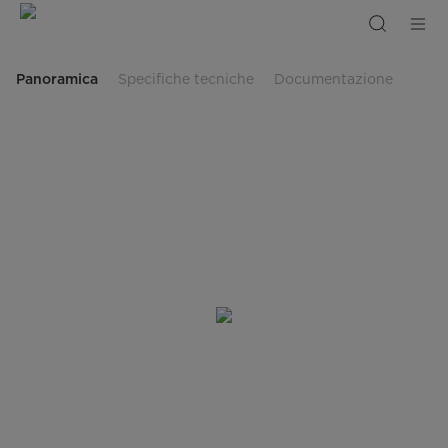
Frigorifero
Side
By
Side
592L
Panoramica
Specifiche tecniche
Documentazione