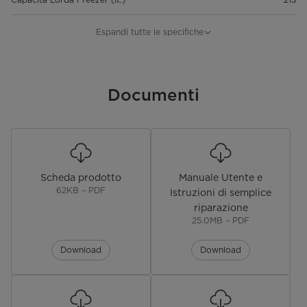
Dimensioni Prodotto (L x P x A)
910 × 698 × 1775
Espandi tutte le specifiche
(mm)
Dimensioni Imballo (L x P x A)
970 × 763 × 1885
(mm)
Documenti
Peso Lordo (Kg)
97
Peso Netto (Kg)
86
Performance e certificazioni
Scheda prodotto
Manuale Utente e
62KB – PDF
Istruzioni di semplice
Capacità di Congelamento (kg
12
riparazione
24h)
25.0MB – PDF
Compressor
Inverter
Download
Download
Climate Class
SN/N/ST/T
Refrigerante Tipo, (g)
R600a,78