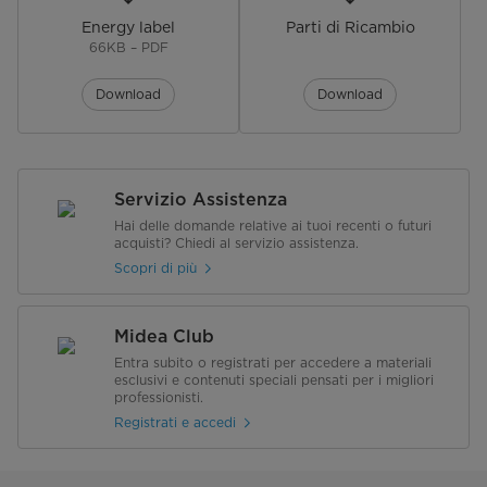
Energy label
Parti di Ricambio
Pretection Against Electric Shock
I
66KB – PDF
Alimentazione
220~240V/50Hz
Download
Download
Potenza Nominale(W)
218
Corrente norminale(A)
1.9
Servizio Assistenza
Hai delle domande relative ai tuoi recenti o futuri
Consumo Energetico(kWh 24h)
0.905kwh/24h （330kwh/year）
acquisti? Chiedi al servizio assistenza.
Consumo Energetico Annuale AE
Scopri di più
[kWh a]
Rumorosità (dB(A) re 1pW)
41
Midea Club
Entra subito o registrati per accedere a materiali
LED Display
Si
esclusivi e contenuti speciali pensati per i migliori
professionisti.
Tipo di controllo
Elettronico
Registrati e accedi