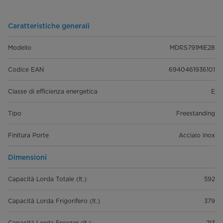
Caratteristiche generali
Modello
MDRS791MIE28
Codice EAN
6940461936101
Classe di efficienza energetica
E
Tipo
Freestanding
Finitura Porte
Acciaio inox
Dimensioni
Capacità Lorda Totale (It.)
592
Capacità Lorda Frigorifero (It.)
379
Capacità Lorda Freezer (It.)
213