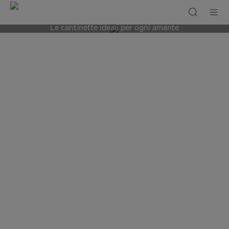
Cantinette
Cantinette vino
vino
Le cantinette ideali per ogni amante
del vino: prestazioni elevate e un look
elegante per ogni ambiente.