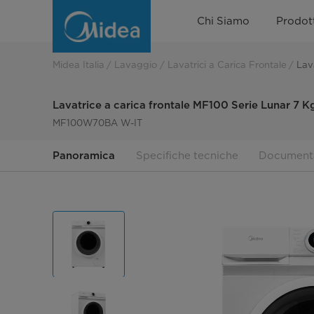
Lavatrice
Chi Siamo
Prodott
a
carica
Midea Italia
Lavaggio
Lavatrici a Carica Frontale
Lav
frontale
Lavatrice a carica frontale MF100 Serie Lunar 7 K
MF100
MF100W70BA W-IT
Serie
Panoramica
Specifiche tecniche
Document
Lunar
7
Kg
-
Bianca