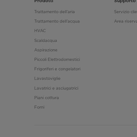
Prodotti
Supporto
Dimensioni Lorde (L x P x A)
Trattamento dell'aria
Servizio clie
Trattamento dell'acqua
Area riserva
HVAC
Scaldacqua
Aspirazione
Piccoli Elettrodomestici
Frigoriferi e congelatori
Lavastoviglie
Lavatrici e asciugatrici
Piani cottura
Forni