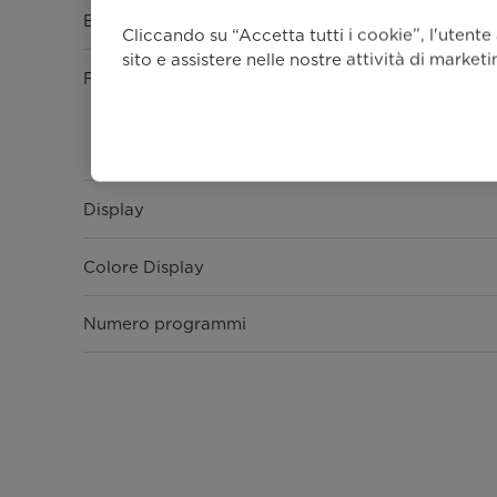
Bottone
Cliccando su “Accetta tutti i cookie”, l'utente
sito e assistere nelle nostre attività di market
Funzioni
Display
Colore Display
Numero programmi
Dettagli generali
Motore