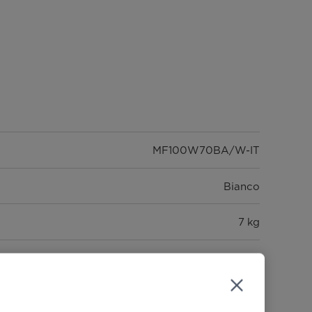
MF100W70BA/W-IT
Bianco
7 kg
freddo, Cotone 20°C, Cotone 40°C , Cotone 60°C,
do 15', Rapido 45', Mix 20°C, Mix 40°C, Mix 60°C,
Delicati, Risciacquo e centrifuga, Solo centrifuga