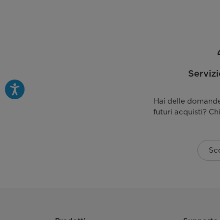
Consumo di energia in kWh per ciclo (kWh ciclo)
Consumo d'acqua ponderato (L ciclo)
Livello di rumore di filatura dB
Serviz
Classe di rumore di filatura
Hai delle domande 
Specifiche
futuri acquisti? Ch
Peso Netto (Kg)
Sco
Peso Lordo (Kg)
Dimensioni nette (L x P x A)
Max Dimensioni Nette (L x P x A)