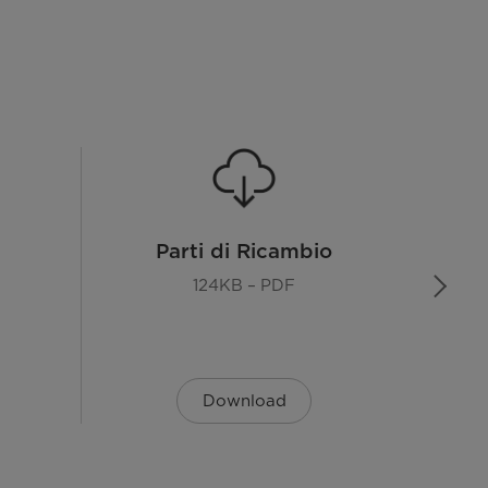
1950 W
220 - 240 V
50 Hz
10A
Blocco Elettromagnetico
Parti di Ricambio
124KB – PDF
A
B
Download
1031