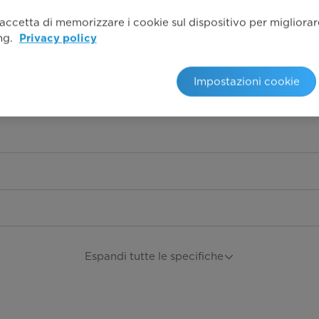
 accetta di memorizzare i cookie sul dispositivo per migliorare 
ing.
Privacy policy
Prelavaggio, Risciacquo e
(muto), Ricarica (premere 3 
Impostazioni cookie
400-600-800-10
Espandi tutte le specifiche