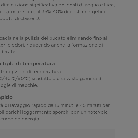
 diminuzione significativa dei costi di acqua e luce,
isparmiare circa il 35%-40% di costi energetici
odotti di classe D.
e
ficacia nella pulizia del bucato eliminando fino al
eri e odori, riducendo anche la formazione di
iderate.
ltiple di temperatura
ttro opzioni di temperatura
/40℃/60℃) si adatta a una vasta gamma di
ologie di macchie.
apido
à di lavaggio rapido da 15 minuti e 45 minuti per
oli carichi leggermente sporchi con un notevole
 tempo ed energia.