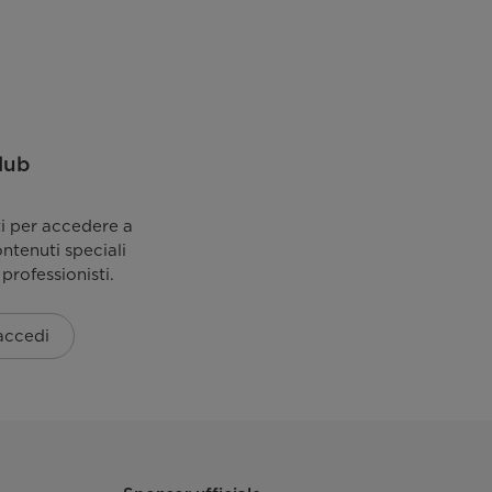
0.44
45
72
lub
A
ti per accedere a
ontenuti speciali
 professionisti.
60
 accedi
63
595 x 475 x 850
595 x 533 x 850