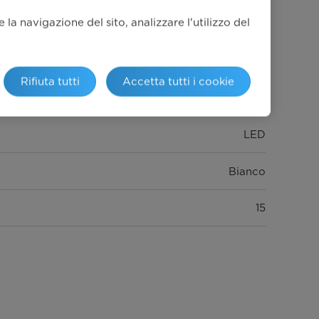
Ritardo, Avvio, Risciacquo extra, Prelavaggio, Giri
la navigazione del sito, analizzare l'utilizzo del
xtra, Child Lock (combinato), Ritardo + centrifuga
secondi), Selezione della velocità di centrifuga (0-
Rifiuta tutti
Accetta tutti i cookie
00-1200-1400), Selezione temperatura (Freddo-
20°-30°-40°-60°90°)
LED
Bianco
15
BLDC