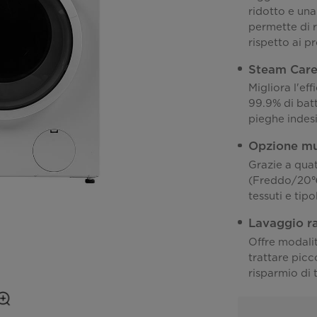
ridotto e una
permette di r
rispetto ai pr
Steam Car
Migliora l'ef
99.9% di batt
pieghe indes
Opzione mu
Grazie a qua
(Freddo/20℃
tessuti e tip
Lavaggio r
Offre modalit
trattare picc
risparmio di