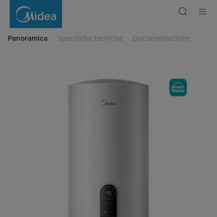
Scaldabagno
elettrico
cilindrico
serie
EFR
Panoramica
Specifiche tecniche
Documentazione