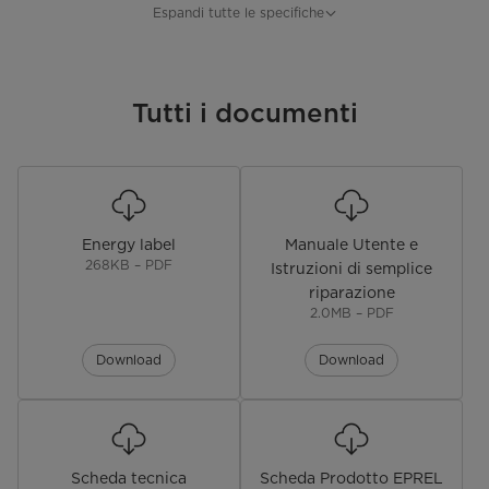
Grado di protezione IP
IPX4
Espandi tutte le specifiche
Protezione Surriscaldamento
Temperatura max (°C)
Tutti i documenti
95
Spessore anodo di magnesio
φ16 x 110 / φ16 x 110/ φ20 x 300/
(mm)
φ20 x 300
Rivestimento tanica
Smalto
Energy label
Manuale Utente e
268KB – PDF
Tipo elemento riscaldante
Silicio Cristallino
Istruzioni di semplice
riparazione
2.0MB – PDF
Pannello di controllo
Elettronico
Download
Download
Dimensioni
Dimensioni Prodotto (AxLxP)
Ø 340 x 610 / Ø 385 x 742 / Ø
(mm)
450 x 802 / Ø 450 x 962
Dimensioni Imballo (AxLxP) (mm)
418 x 388 x 665 / 458 x 411 x
Scheda tecnica
Scheda Prodotto EPREL