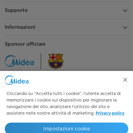
Supporto
Informazioni
Sponsor ufficiale
Seguici su:
Cliccando su “Accetta tutti i cookie”, l'utente accetta di
memorizzare i cookie sul dispositivo per migliorare la
navigazione del sito, analizzare l'utilizzo del sito e
assistere nelle nostre attività di marketing.
Privacy policy
Simply ideal
Impostazioni cookie