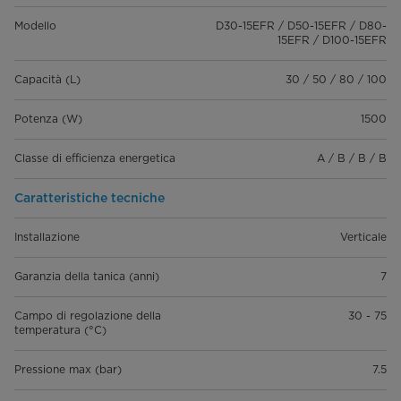
Modello
D30-15EFR / D50-15EFR / D80-
15EFR / D100-15EFR
Capacità (L)
30 / 50 / 80 / 100
Potenza (W)
1500
Classe di efficienza energetica
A / B / B / B
Caratteristiche tecniche
Installazione
Verticale
Garanzia della tanica (anni)
7
Campo di regolazione della
30 - 75
temperatura (°C)
Pressione max (bar)
7.5