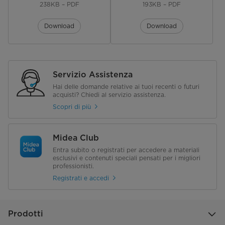
760/ 505 x 465 x 795 / 505 x 465
238KB – PDF
193KB – PDF
x 940
Download
Download
Profilo di prelievo
S / M / M / M
Peso Netto (Kg)
12,7 / 16,5 / 22,6 / 26
Servizio Assistenza
Peso Lordo (Kg)
15,2 / 18,6 / 24,5/ 28,2
Hai delle domande relative ai tuoi recenti o futuri
acquisti? Chiedi al servizio assistenza.
Scopri di più
Midea Club
Entra subito o registrati per accedere a materiali
esclusivi e contenuti speciali pensati per i migliori
professionisti.
Registrati e accedi
Prodotti