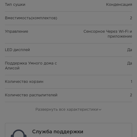
Тип сушки
Конденсация
Вместимость(комплектов)
2
Управление
Сенсорное Через Wi-Fi и
приложение
LED дисплей
Да
Поддержка Умного дома с
Да
Алисой
Количество корзин
1
Количество распылителей
2
количество программ
7
Развернуть все характеристики
Вентиляция камеры
Да
Служба поддержки
Программы
ЕСО 55°С Часовая 50°С Быстрая