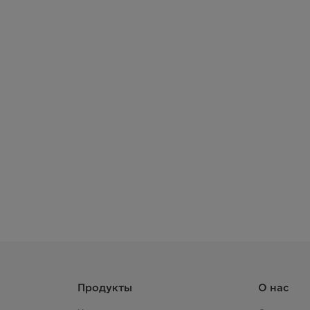
Газ. Контроль Конфорок
Подсветка духовки
Тип очистки духовки
Максимальная температура духового шкафа
Таймер приготовления
Гриль
Ящик для хранения посуды
Набор
Продукты
О нас