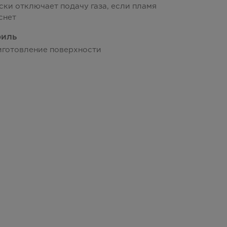
ки отключает подачу газа, если пламя
снет
риль
иготовление поверхности