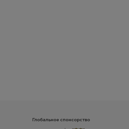
Нет
Есть
Гидролизная
250 °С
Есть
Есть
Есть
1 противень + 1 решетка
Глобальное спонсорство