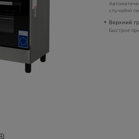
Автоматичес
случайно га
Верхний г
Быстрое пр