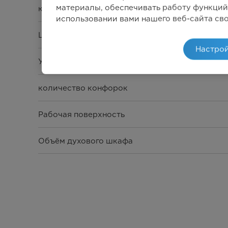
материалы, обеспечивать работу функций
конвекция
использовании вами нашего веб-сайта св
Цвет
Настрой
Управление
количество конфорок
Рабочая поверхность
Объём духового шкафа
Материал решетки
Электроподжиг поверхности
Газ. Контроль Духового шкафа