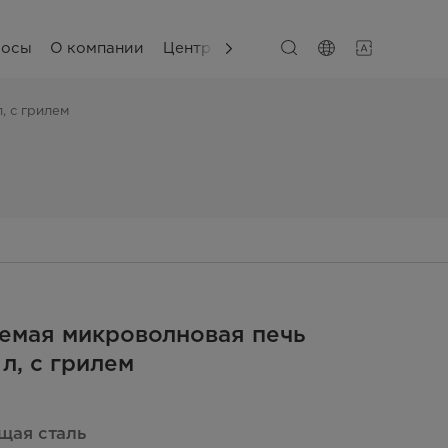
сосы
О компании
Центр поддержки
, с грилем
емая микроволновая печь
 л, с грилем
ая сталь