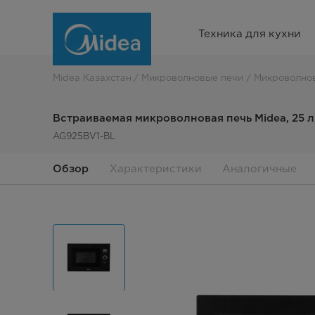
Встраиваемая
Техника для кухни
микроволновая
печь
Midea Казахстан
Микроволновые печи
Микроволнов
Midea,
Встраиваемая микроволновая печь Midea, 25 л
25
AG925BV1-BL
л,
Обзор
Характеристики
Аналогичные
с
грилем