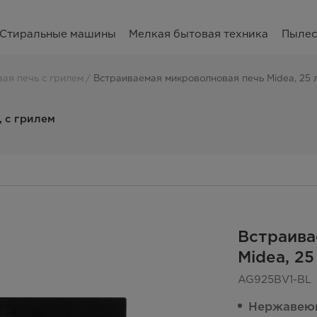
Стиральные машины
Мелкая бытовая техника
Пыле
ая печь с грилем
Встраиваемая микроволновая печь Midea, 25 л
, с грилем
Встраива
Midea, 25
AG925BV1-BL
Нержавеющ