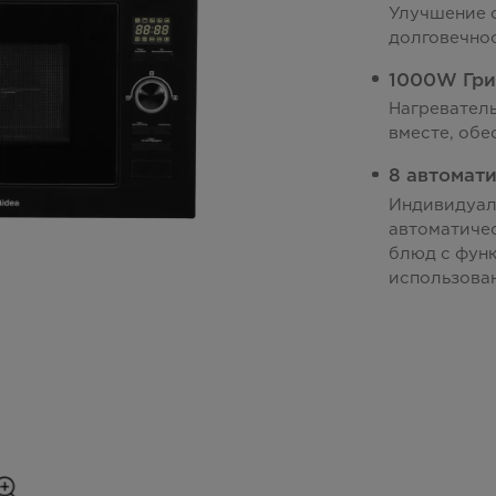
Улучшение 
долговечнос
1000W Гри
Нагреватель
вместе, об
8 автомат
Индивидуал
автоматиче
блюд с функ
использова