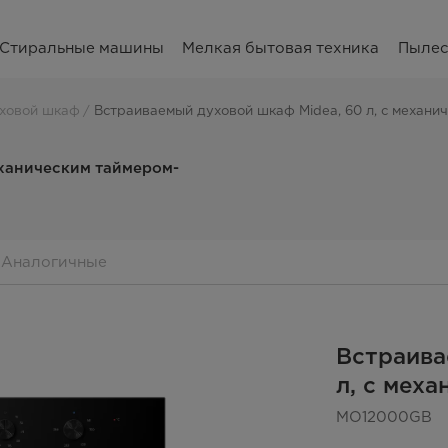
Стиральные машины
Мелкая бытовая техника
Пыле
ховой шкаф
Встраиваемый духовой шкаф Midea, 60 л, с механ
еханическим таймером-
Аналогичные
Встраива
л, с мех
MO12000GB