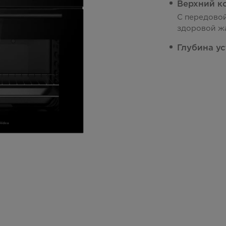
Верхний к
С передово
здоровой ж
Глубина у