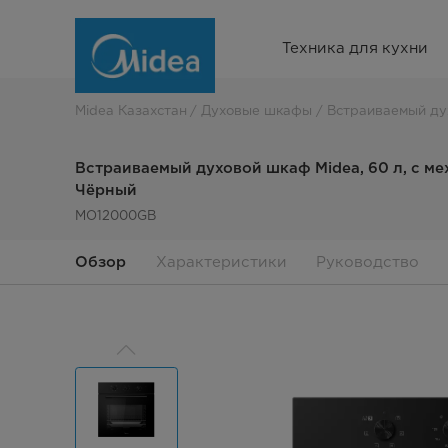
Встраиваемый
Техника для кухни
духовой
шкаф
Midea Казахстан
Духовые шкафы
Встраиваемый ду
Midea,
Встраиваемый духовой шкаф Midea, 60 л, с м
60
Чёрный
MO12000GB
л,
с
Обзор
Характеристики
Руководство
механическим
таймером