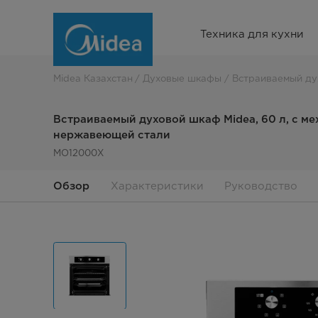
Встраиваемый
Техника для кухни
духовой
шкаф
Midea Казахстан
Духовые шкафы
Встраиваемый ду
Midea,
Встраиваемый духовой шкаф Midea, 60 л, с м
60
нержавеющей стали
MO12000X
л,
с
Обзор
Характеристики
Руководство
механическим
таймером