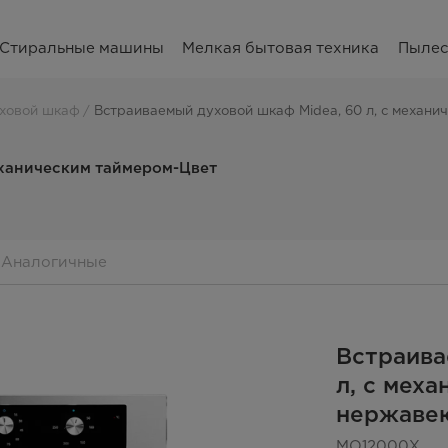
Стиральные машины
Мелкая бытовая техника
Пыле
ховой шкаф
Встраиваемый духовой шкаф Midea, 60 л, с механ
еханическим таймером-Цвет
Аналогичные
Встраива
л, с мех
нержаве
MO12000X