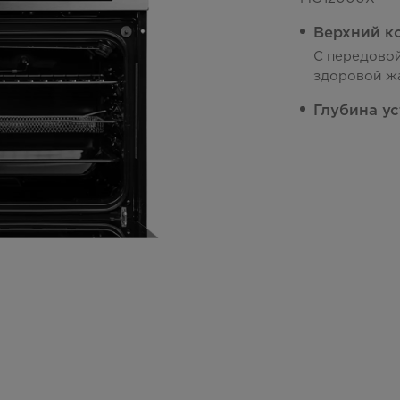
Верхний к
С передово
здоровой ж
Глубина у