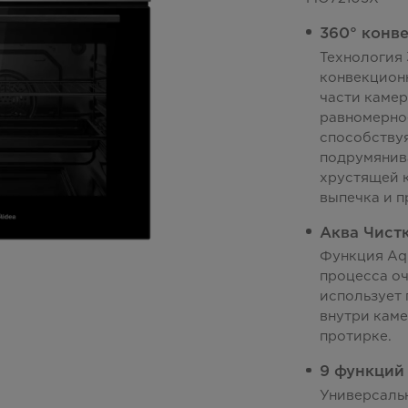
360° конв
Технология 
конвекцион
части камер
равномерно
способству
подрумянив
хрустящей к
выпечка и п
Аква Чист
Функция Aqu
процесса оч
использует 
внутри каме
протирке.
9 функций
Универсаль