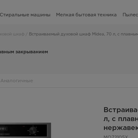
Стиральные машины
Мелкая бытовая техника
Пыле
ховой шкаф
Встраиваемый духовой шкаф Midea, 70 л, с плавн
лавным закрыванием
Аналогичные
Встраива
л, с пла
нержаве
MO72105X