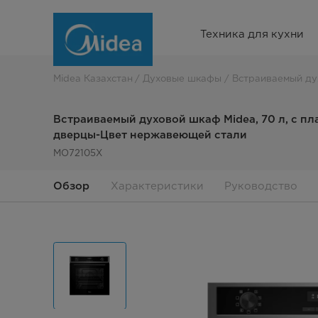
Встраиваемый
Техника для кухни
духовой
шкаф
Midea Казахстан
Духовые шкафы
Встраиваемый ду
Midea,
Встраиваемый духовой шкаф Midea, 70 л, с п
70
дверцы-Цвет нержавеющей стали
MO72105X
л,
с
Обзор
Характеристики
Руководство
плавным
закрыванием
дверцы