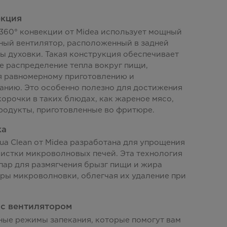
екция
360° конвекции от Midea использует мощный
ный вентилятор, расположенный в задней
ы духовки. Такая конструкция обеспечивает
е распределение тепла вокруг пищи,
я равномерному приготовлению и
анию. Это особенно полезно для достижения
орочки в таких блюдах, как жареное мясо,
родукты, приготовленные во фритюре.
ка
a Clean от Midea разработана для упрощения
истки микроволновых печей. Эта технология
пар для размягчения брызг пищи и жира
ры микроволновки, облегчая их удаление при
 с вентилятором
ные режимы запекания, которые помогут вам