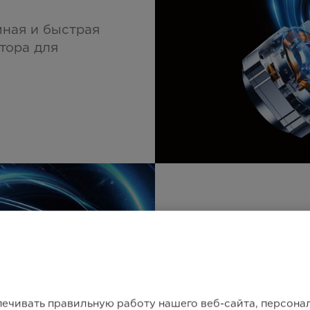
ная и быстрая
тора для
Многоу
воздуш
печивать правильную работу нашего веб-сайта, персон