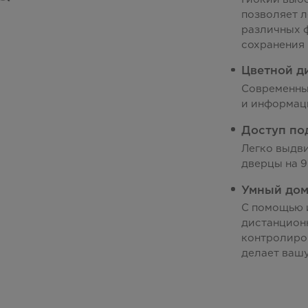
позволяет л
различных 
сохранения 
Цветной д
Современный
и информац
Доступ по
Легко выдв
дверцы на 9
Умный до
С помощью 
дистанцион
контролиров
делает ваш