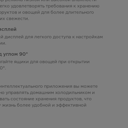
егко удовлетворять требования к хранению
фруктов и овощей для более длительного
их свежести.
исплей
 дисплей для легкого доступа к настройкам
ии.
д углом 90°
игайте ящики для овощей при открытии
0°.
м
интеллектуального приложения вы можете
но управлять домашним холодильником и
ать состояние хранения продуктов, что
у жизнь более удобной и эффективной