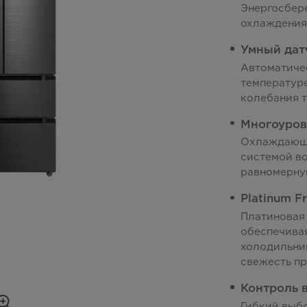
Энергосбер
охлаждения
Умный дат
Автоматиче
температур
колебания 
Многоуров
Охлаждающи
системой в
равномерну
Platinum F
Платиновая 
обеспечивая
холодильник
свежесть пр
Контроль 
Гибкий выб