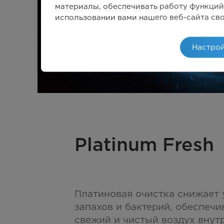
материалы, обеспечивать работу функций
использовании вами нашего веб-сайта св
Настрой
Platinum Fresh
Платиновая очистка снижает 
запахов и бактерий, обеспечи
свежий и чистый воздух внут