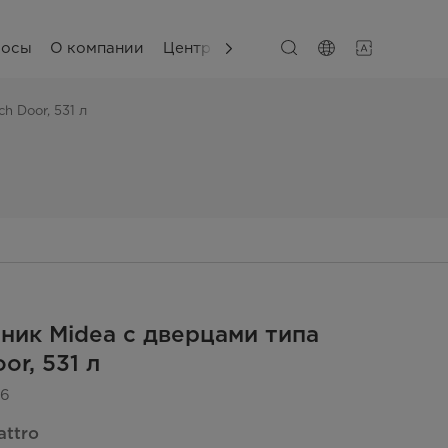
сосы
О компании
Центр поддержки
h Door, 531 л
ник Midea с дверцами типа
or, 531 л
6
attro