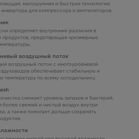
егающая, малошумная и быстрая технология
 инвертора для компрессора и вентиляторов.
чик
ски определяет внутренние различия в
е продуктов, предотвращая чрезмерные
температуры.
невый воздушный поток
й воздушный поток с многоуровневой
оздуховодов обеспечивает стабильную и
ю температуру по всему холодильнику.
resh
очистка снижает уровень запахов и бактерий,
 более свежий и чистый воздух внутри
а, а также помогает дольше сохранять
одуктов.
влажности
ор режима низкой или высокой влажности