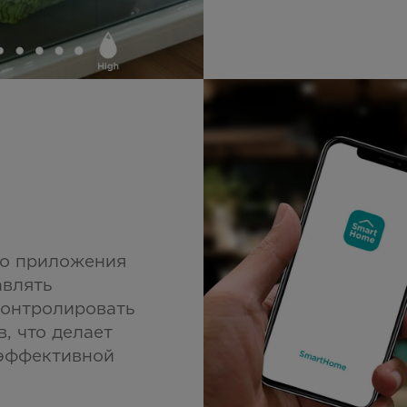
го приложения
авлять
онтролировать
, что делает
 эффективной