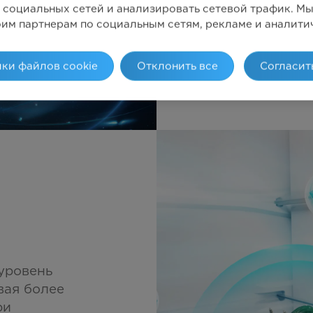
 социальных сетей и анализировать сетевой трафик. 
Охлаждающий 
оим партнерам по социальным сетям, рекламе и аналити
многоуровнево
обеспечивает 
ки файлов cookie
Отклонить все
Согласит
температуру п
уровень
вая более
ри