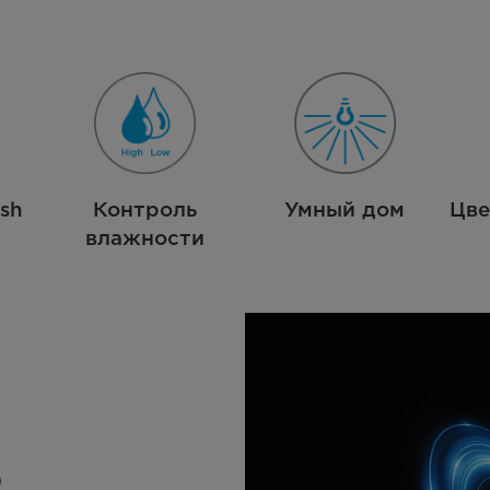
esh
Контроль
Умный дом
Цве
влажности
o