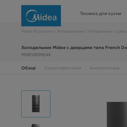
Холодильник
Техника для кухни
Midea
с
Midea Казахстан
Холодильники
Холодильник с двер
дверцами
Холодильник Midea с дверцами типа French Doo
типа
MDRF692MIE46
French
Обзор
Характеристики
Аналогичные
Door,
531
л