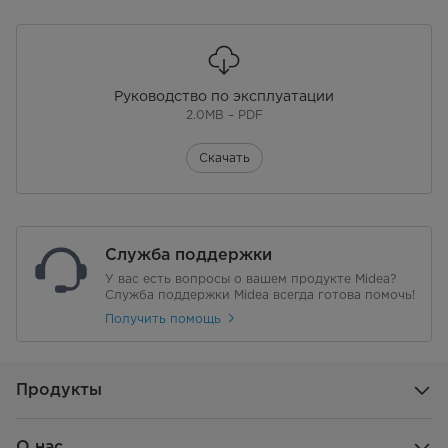
Размер корзины (длина)
233
(единица: мм)
Размер корзины (ширина)
233
(единица: мм)
Руководство по эксплуатации
2.0MB – PDF
Размер корзины (высота)
96
(единица: мм)
Скачать
Ёмкость корзины (Ед.: л)
4.5
Количество загрузки в 20-
637
футовый контейнер (не
Служба поддержки
применяется для внутренних
продаж) (Ед.: шт.)
У вас есть вопросы о вашем продукте Midea?
Служба поддержки Midea всегда готова помочь!
Количество загрузки в 40-
1323
Получить помощь
футовый контейнер (не
применяется для внутренних
продаж) (Ед.: шт.)
Продукты
Количество загрузки в 40-
1512
футовый HQ контейнер (не
применяется для внутренних
О нас