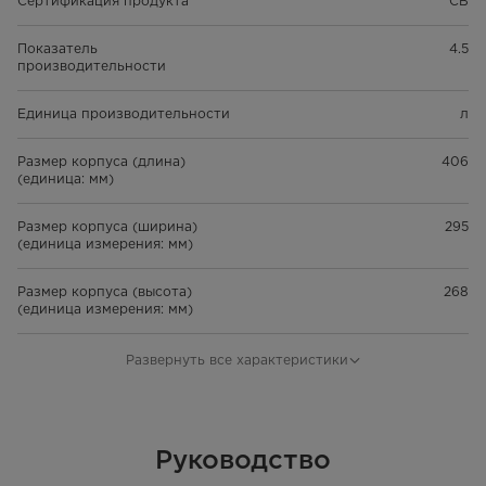
Сертификация продукта
CB
Показатель
4.5
производительности
Единица производительности
л
Размер корпуса (длина)
406
(единица: мм)
Размер корпуса (ширина)
295
(единица измерения: мм)
Размер корпуса (высота)
268
(единица измерения: мм)
Объём корпуса (единица
0.032098
Развернуть все характеристики
измерения: м³)
Объём упаковки одного
0.042828
изделия (единица: м³)
Руководство