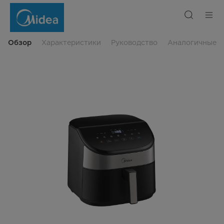
Аэрогриль
Midea
мощностью
1550
Вт,
4.5
Обзор
Характеристики
Руководство
Аналогичные
л