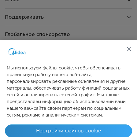
продаж) (Ед.: шт.)
Диапазон температур рабочей
-10℃-40℃
Поддерживать
среды
Глобальное спонсорство
Влажность (единица
45%～95%
измерения: RH)
Описание основных
Здоровое жарение без масла
характеристик продукта
Мы используем файлы cookie, чтобы обеспечивать
правильную работу нашего веб-сайта,
персонализировать рекламные объявления и другие
Свяжитесь с нами
материалы, обеспечивать работу функций социальных
сетей и анализировать сетевой трафик. Мы также
предоставляем информацию об использовании вами
нашего веб-сайта своим партнерам по социальным
сетям, рекламе и аналитическим системам.
Simply ideal
Настройки файлов cookie