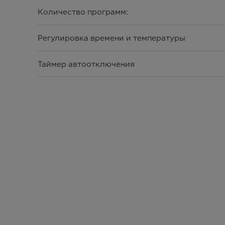
Количество программ:
Регулировка времени и температуры
Таймер автоотключения
Мощность
Дополнительные функции:
Антипригарное покрытие
Смотровое окно
Подсветка внутренней чаши