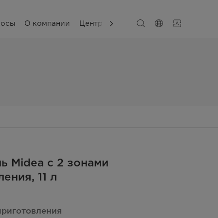
сосы
О компании
Центр поддержки
ь Midea с 2 зонами
ения, 11 л
приготовления