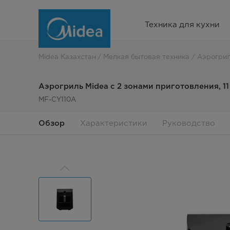
Аэрогриль
Техника для кухни
Midea
с
Midea Казахстан
Мелкая бытовая техника
Аэрогри
2
Аэрогриль Midea с 2 зонами приготовления, 11
зонами
MF-CY110A
приготовления,
Обзор
Характеристики
Руководство
11
л