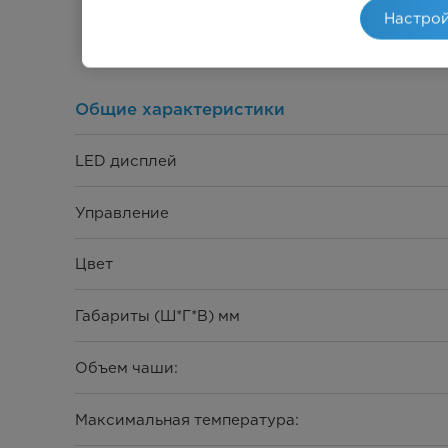
Настрой
Общие характеристики
LED дисплей
Управление
Цвет
Габариты (Ш*Г*В) мм
Объем чаши:
Максимальная температура: