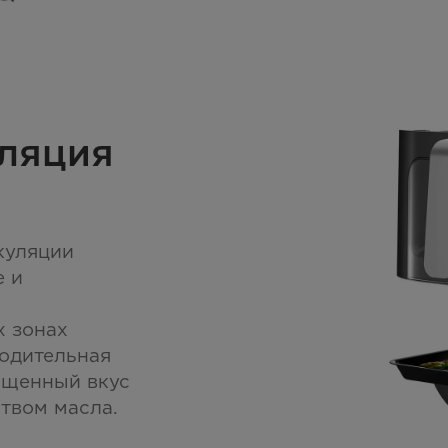
ляция
куляции
е и
х зонах
одительная
ыщенный вкус
твом масла.