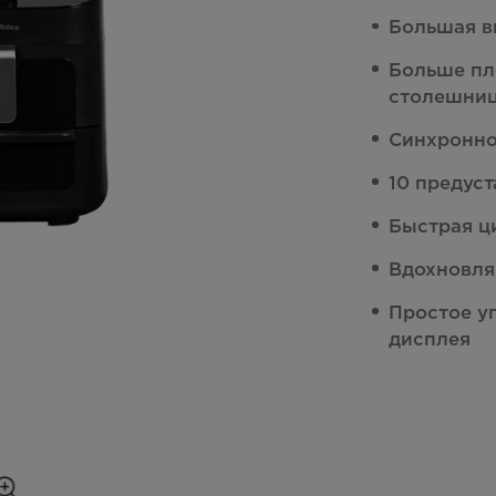
Большая в
Больше пл
столешни
Синхронно
10 предус
Быстрая ц
Вдохновля
Простое у
дисплея