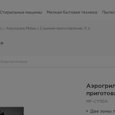
Стиральные машины
Мелкая бытовая техника
Пыле
ли
Аэрогриль Midea с 2 зонами приготовления, 11 л
 л
Аналогичные
Аэрогрил
приготовл
MF-CY110A
Две зоны 