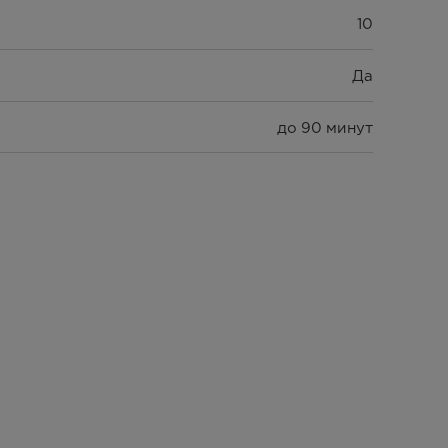
10
Да
до 90 минут
1850 Вт
за при извлечении любой из корзин, защита от
перегрева
Да
Да
Да