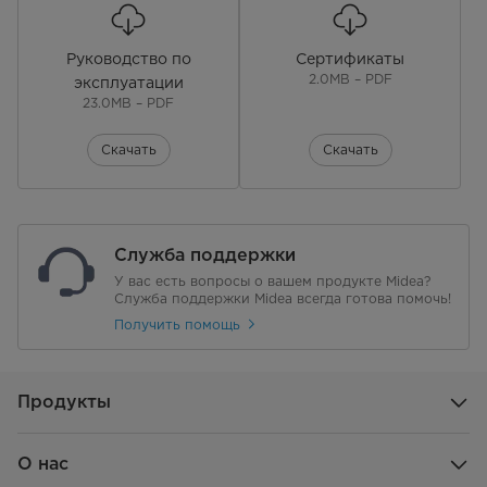
Смотровое окно
Да
Руководство по
Сертификаты
2.0MB – PDF
эксплуатации
Подсветка внутренней чаши
Да
23.0MB – PDF
Безфторовое покрытие
Да
Скачать
Скачать
Технология JuisyLock
Да
Служба поддержки
У вас есть вопросы о вашем продукте Midea?
Служба поддержки Midea всегда готова помочь!
Получить помощь
Продукты
О нас