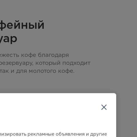
офейный
уар
ежесть кофе благодаря
резервуару, который подходит
 так и для молотого кофе.
ализировать рекламные объявления и другие