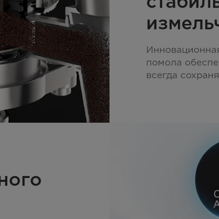
стабил
измель
Инновационная
помола обеспе
всегда сохран
ного