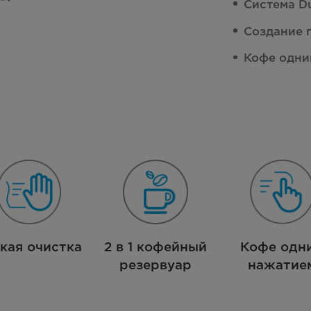
Система D
Создание 
Кофе одни
кая очистка
2 в 1 кофейный
Кофе одн
резервуар
нажатие