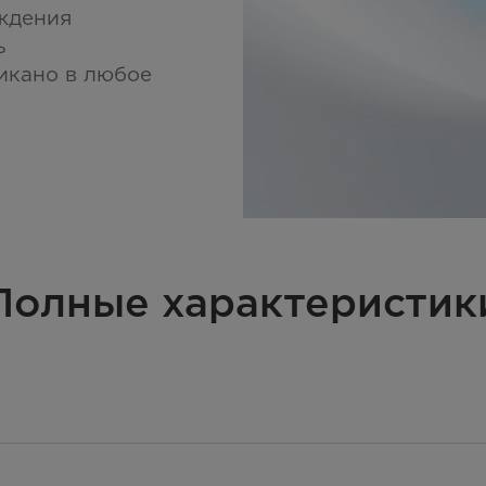
ждения
ь
икано в любое
Полные характеристик