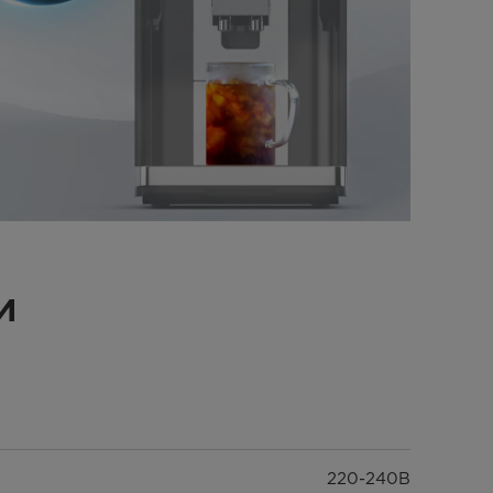
и
220-240В