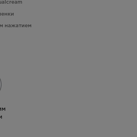
ualcream
пенки
м нажатием
им
м