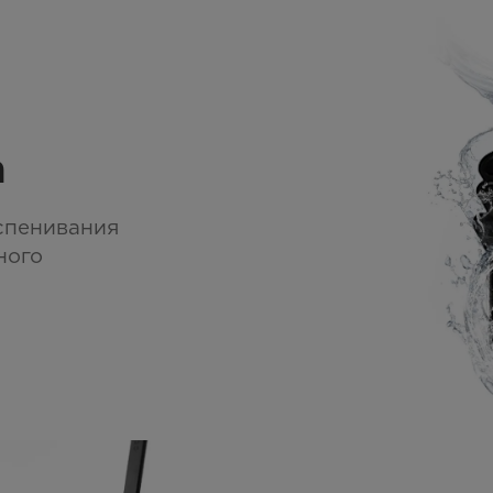
а
спенивания
ного