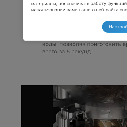
материалы, обеспечивать работу функций
Из зерна в коф
использовании вами нашего веб-сайта св
считанные сек
Настрой
Быстрая система нагрева уск
воды, позволяя приготовить 
всего за 5 секунд.