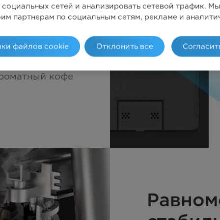
 социальных сетей и анализировать сетевой трафик. 
е за
оим партнерам по социальным сетям, рекламе и аналити
унды
ки файлов cookie
Отклонить все
Согласит
оряет подогрев
ароматный кофе
Равном