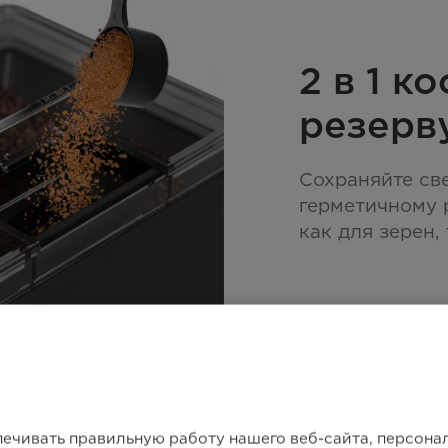
2 в 1 к
резерв
Сохраняйте св
герметичному 
как для зерен,
печивать правильную работу нашего веб-сайта, персон