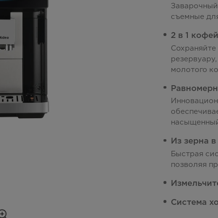
Заварочный
съемные дл
2 в 1 кофе
Сохраняйте
резервуару,
молотого ко
Равномерн
Инновацион
обеспечивае
насыщенный
Из зерна в
Быстрая сис
позволяя пр
Измельчит
Система х