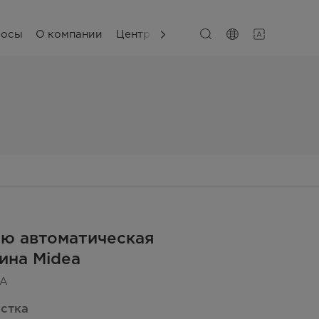
сосы
О компании
Центр поддержки
ю автоматическая
ина Midea
4A
истка