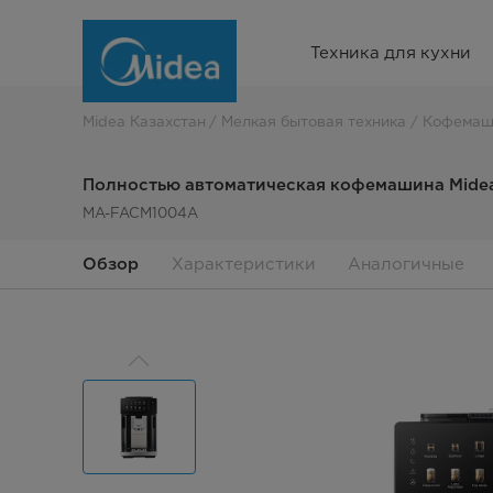
Полностью
Техника для кухни
автоматическая
кофемашина
Midea Казахстан
Мелкая бытовая техника
Кофемаш
Midea
Полностью автоматическая кофемашина Mide
MA-FACM1004A
Обзор
Характеристики
Аналогичные