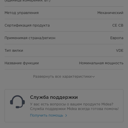
(единица измерения: Вт)
Метод управления
Механический
Сертификация продукта
CE CB
Применимая страна/регион
Европа
Тип вилки
VDE
Название функции
Номинальная мощность
Значение мощности
850
Развернуть все характеристики
Единица мощности
Вт
Служба поддержки
класс энергоэффективности
Нет
У вас есть вопросы о вашем продукте Midea?
Служба поддержки Midea всегда готова помочь!
Габариты корпуса (длина)
350
Получить помощь
(единица: мм)