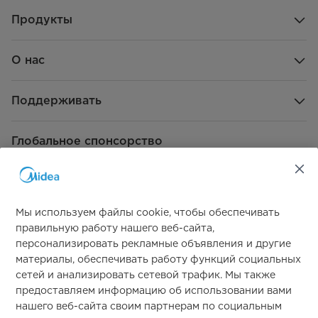
Габариты корпуса (ширина)
180
(единица измерения: мм)
Продукты
Габариты корпуса (высота)
303
О нас
(единица измерения: мм)
Объём корпуса (единица
0.019089
Поддерживать
измерения: м³)
Чистый вес одного устройства
3.8
Глобальное спонсорство
(единица измерения: кг)
Внешние размеры упаковки
412
одного устройства (длина)
(единица измерения: мм)
Мы используем файлы cookie, чтобы обеспечивать
правильную работу нашего веб-сайта,
Внешние размеры упаковки
264
одного устройства (ширина)
персонализировать рекламные объявления и другие
(единица измерения: мм)
Свяжитесь с нами
материалы, обеспечивать работу функций социальных
сетей и анализировать сетевой трафик. Мы также
Внешние размеры упаковки
340
предоставляем информацию об использовании вами
одного изделия (высота)
нашего веб-сайта своим партнерам по социальным
(единица измерения: мм)