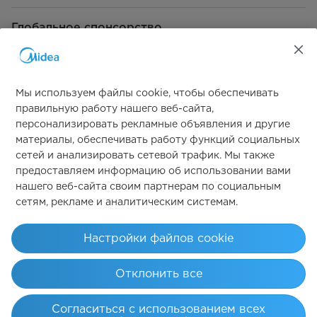
Материал корпуса
Нержавеющая сталь
Глобальное спонсорство
Цвет корпуса
Серебристый
Цвет основания
Чёрный
Мы используем файлы cookie, чтобы обеспечивать
правильную работу нашего веб-сайта,
Цвет ручки/кнопки
Чёрный
персонализировать рекламные объявления и другие
материалы, обеспечивать работу функций социальных
Свяжитесь с нами
Цвет кувшина для смешивания
Прозрачное натриево-
сетей и анализировать сетевой трафик. Мы также
известковое стекло
предоставляем информацию об использовании вами
нашего веб-сайта своим партнерам по социальным
Цвет крышки кувшина для
Чёрный
сетям, рекламе и аналитическим системам.
смешивания
Simply ideal
Характеристики двигателя
7620
Настройки файлов cookie
(внешний диаметр/толщина
пакета)
Авторские права 2026 Авторские права принадлежат Midea. Все
Отклонить все
права защищены.
Условия эксплуатации
политика конфиденциальности
Согласиться с использованием всех
Согласие на использование файлов cookie