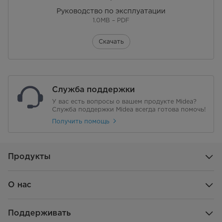
шт.)
Руководство по эксплуатации
1.0MB – PDF
Вместимость 40HQ контейнера
3578
(не применяется для
внутренних продаж) (единица
Скачать
измерения: штуки)
Особенности продукта
Смешивание
Служба поддержки
Функции панели управления
Регулировка скорости с
помощью ручки
У вас есть вопросы о вашем продукте Midea?
Служба поддержки Midea всегда готова помочь!
Получить помощь
Количество скоростей
Две передачи
Дисплей
Нет
Продукты
Есть ли функция нагрева?
Нет
О нас
Уровень шума (дБА; 100 см)
85 дБ на расстоянии 1 метра
(Ед.: дБА)
Поддерживать
Способ установки
Настольный