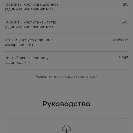
Габариты корпуса (ширина)
195
(единица измерения: мм)
Габариты корпуса (высота)
395
(единица измерения: мм)
Объём корпуса (единица
0.015097
измерения: м³)
Чистый вес за единицу
2.947
(единица: кг)
Объем упаковки на единицу
0.016967
Развернуть все характеристики
(Ед.: м³)
Вместимость 20-футового
1500
контейнера (не применяется
Руководство
для внутренних продаж) (Ед.:
шт.)
Вместимость 40-футового
3180
контейнера (не применяется
для внутренних продаж) (Ед.: