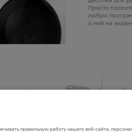
дисплея для у
Просто посмот
любую програм
о ней на экран
 системой
и с
ой паром.
печивать правильную работу нашего веб-сайта, персон