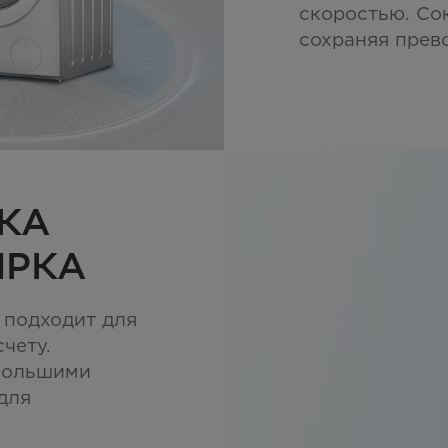
скоростью. Со
сохраняя прево
РКА
ИРКА
 подходит для
чету.
 большими
для