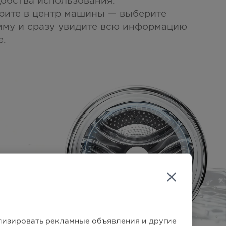
добства использования.
рите в центр машины — выберите
му и сразу увидите всю информацию
е.
ализировать рекламные объявления и другие