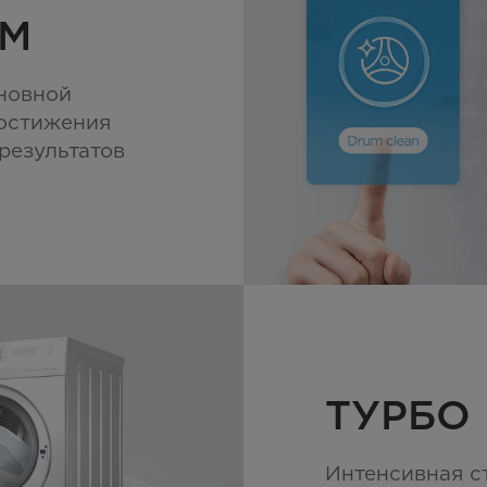
ОМ
новной
достижения
результатов
ТУРБО
Интенсивная с