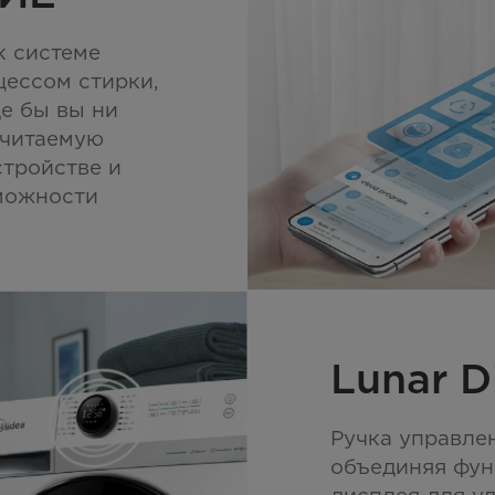
к системе
цессом стирки,
е бы вы ни
очитаемую
тройстве и
зможности
Lunar D
Ручка управле
объединяя фун