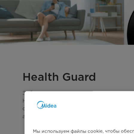
Health Guard
Забота о вашем здоровье и чистоте с
HealthGuard — передовым решением,
объединяющим все программы стирк
автоматической очисткой и обработк
Мы используем файлы cookie, чтобы обес