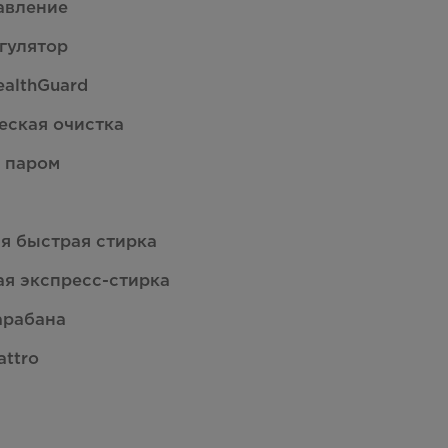
авление
гулятор
ealthGuard
еская очистка
 паром
ая быстрая стирка
ая экспресс-стирка
арабана
attro