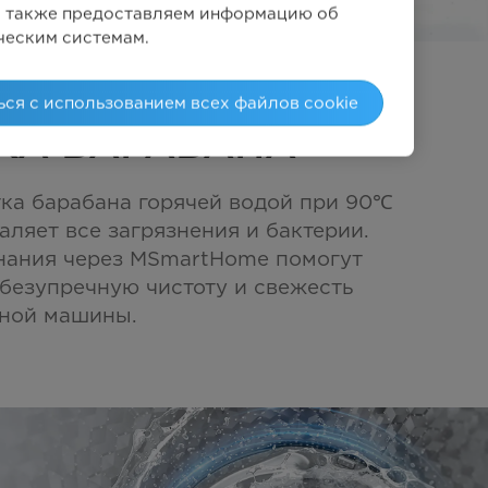
Мы также предоставляем информацию об
ческим системам.
ься с использованием всех файлов cookie
КА БАРАБАНА
тка барабана горячей водой при 90℃
ляет все загрязнения и бактерии.
ания через MSmartHome помогут
безупречную чистоту и свежесть
ной машины.