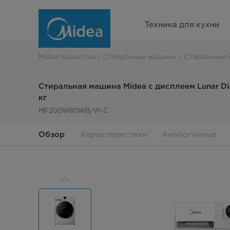
Стиральная
Техника для кухни
машина
Midea
Midea Казахстан
Стиральные машины
Стиральные 
с
Стиральная машина Midea с дисплеем Lunar Dia
дисплеем
кг
MF200W80WB/W-C
Lunar
Dial,
Обзор
Характеристики
Аналогичные
максимальная
загрузка
8
кг