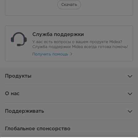
Длина шланга подачи воды
1
Скачать
Программы и производительность
количество программ
15
Служба поддержки
Хлопок 60°
да
У вас есть вопросы о вашем продукте Midea?
Служба поддержки Midea всегда готова помочь!
Получить помощь
Хлопок 40°
да
Хлопок 20°
да
Продукты
Хлопок холодная
да
О нас
Синтетика
да
Смешанные ткани 60°
да
Поддерживать
Смешанные ткани 40°
да
Глобальное спонсорство
Деликатная
да