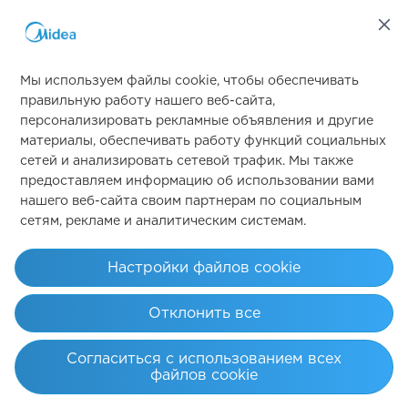
Eco 40-60
да
Быстрая 15′
да
Мы используем файлы cookie, чтобы обеспечивать
правильную работу нашего веб-сайта,
Экспресс 45′
да
персонализировать рекламные объявления и другие
Свяжитесь с нами
материалы, обеспечивать работу функций социальных
Полоскание и отжим
да
сетей и анализировать сетевой трафик. Мы также
предоставляем информацию об использовании вами
Только отжим
да
нашего веб-сайта своим партнерам по социальным
сетям, рекламе и аналитическим системам.
Simply ideal
Очистка барабана
да
Настройки файлов cookie
Обработка паром
да
Авторские права 2026 Авторские права принадлежат Midea. Все
права защищены.
Отклонить все
Старт/Пауза
да
Условия эксплуатации
политика конфиденциальности
Согласие на использование файлов cookie
Отложенный старт
да
Согласиться с использованием всех
Казахстан
файлов cookie
Предварительная стирка
да