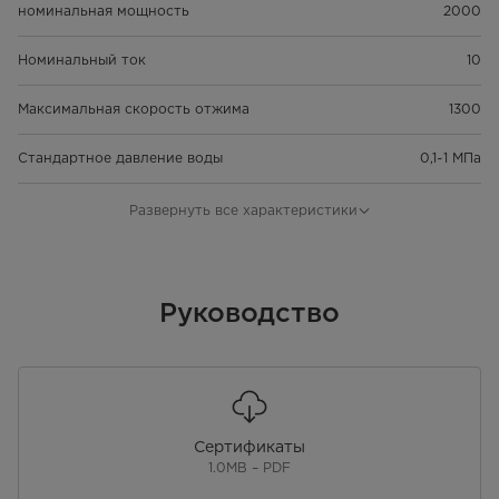
номинальная мощность
2000
Номинальный ток
10
Максимальная скорость отжима
1300
Стандартное давление воды
0,1~1 МПа
Тип дисплея
LED
Развернуть все характеристики
Цвет дисплея
Белый
Блокировка дверцы
Руководство
Нагревательный элемент
Двигатель
Бесщеточный двигатель
Тип вилки
Европейская вилка
Сертификаты
Длина сетевого шнура
1.45
1.0MB – PDF