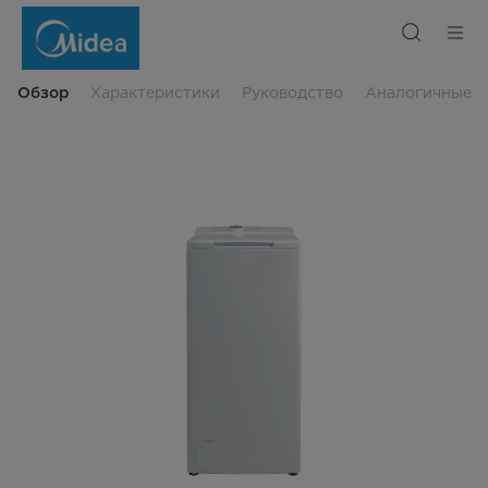
Стиральная
машина
Midea
с
вертикальной
загрузкой,
Обзор
Характеристики
Руководство
Аналогичные
вместимость
7
кг