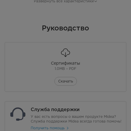
Тип дисплея
LED
Развернуть все характеристики
Цвет дисплея
Белый
Блокировка двери
Руководство
Электромагнитный замок
Двигатель
Бесщеточный двигатель
Тип вилки
Европейская вилка
Сертификаты
Длина сетевого шнура
1.5 M
1.0MB – PDF
Длина шланга для подачи воды
1.0 M
Скачать
Программы и производительность
количество программ
14
Служба поддержки
Автоматическая сушка
да
У вас есть вопросы о вашем продукте Midea?
Служба поддержки Midea всегда готова помочь!
Получить помощь
20℃
да