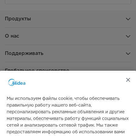
Сушка по времени
да
Продукты
Eco 40-60
да
О нас
Шерсть
да
Объемные вещи
да
Поддерживать
Забота об аллергиках
да
Глобальное спонсорство
Только отжим
да
Полоскание и отжим
да
Мы используем файлы cookie, чтобы обеспечивать
Обработка паром
да
правильную работу нашего веб-сайта,
персонализировать рекламные объявления и другие
Быстрая стирка 15'/1ч С+С
да
материалы, обеспечивать работу функций социальных
Свяжитесь с нами
сетей и анализировать сетевой трафик. Мы также
Смешанные ткани
да
предоставляем информацию об использовании вами