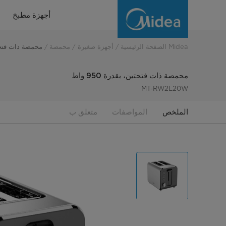
Midea
أجهزة مطبخ
Toaster
Midea الصفحة الرئيسية
أجهزة صغيرة
محمصة
محمصة ذات فتحتين، 
محمصة ذات فتحتين، بقدرة 950 واط
MT-RW2L20W
الملخص
المواصفات
متعلق ب