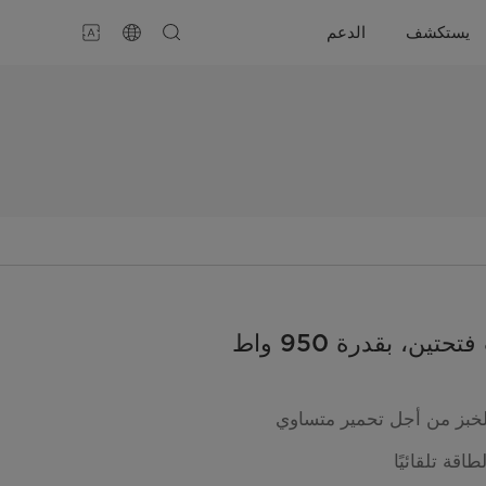
يستكشف
الدعم
ين، بقدرة 950 واط
خبز من أجل تحمير متساوي
قة تلقائيًا