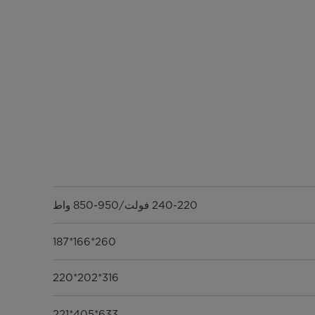
240-220 فولت/950-850 واط
260*166*187
316*202*220
633*405*221