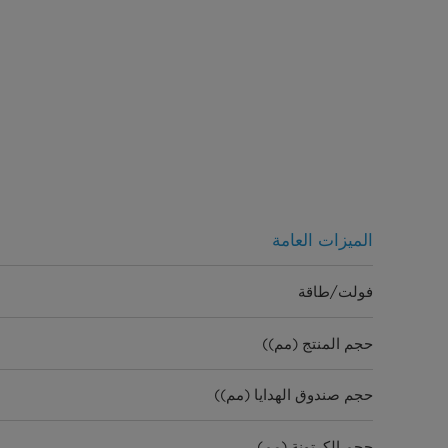
الميزات العامة
فولت/طاقة
حجم المنتج (مم))
حجم صندوق الهدايا (مم))
حجم الكرتونة (مم)