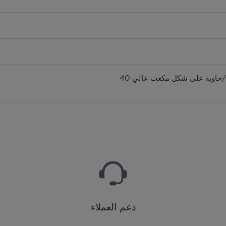
حاوية 20 قدم للأغراض العامة/حاوية 40 قدم للأغراض العامة/حاوية على شكل مكعب عالي 40
دعم العملاء