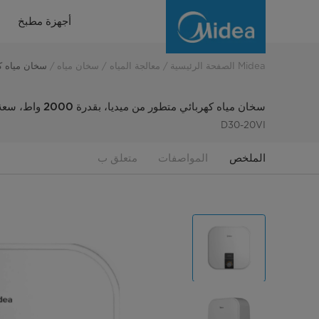
Midea
أجهزة مطبخ
2000W
30L
Midea الصفحة الرئيسية
معالجة المياه
سخان مياه
سخان مياه كهربائي متط
pro
سخان مياه كهربائي متطور من ميديا، بقدرة 2000 واط، سعة 30 لتر "بدون تركيب"
Electric
D30-20VI
Water
الملخص
المواصفات
متعلق ب
Heater