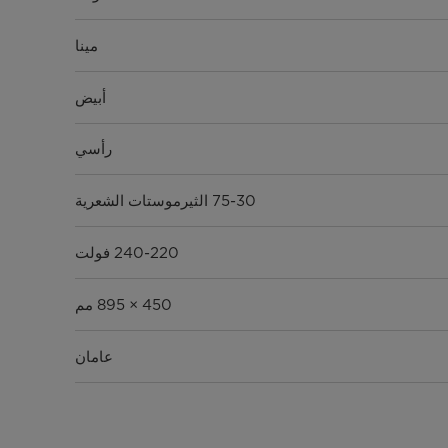
مينا
أبيض
رأسي
75-30 الثيرموستات الشعرية
240-220 فولت
450 × 895 مم
عامان
الحماية في حالة عدم كفاية المياه-السخونة الزائدة