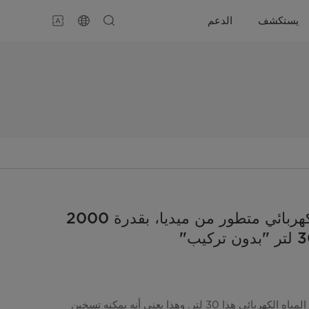
يستكشف
الدعم
سخان مياه كهربائي متطور من ميديا، بقدرة 2000
تبلغ سعة سخان المياه الكهربائي هذا 30 لتر. وهذا يعني أنه يمكنه تسخين