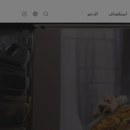
استكشاف
الدعم