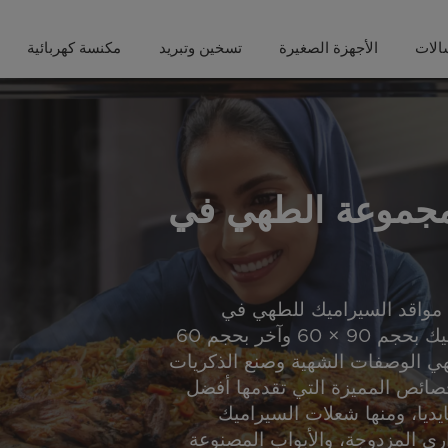
الات
الأجهزة الصغيرة
تسخين وتبريد
مكنسة كهربائية
 مجموعة الطهي في
 مواقد السيراميك للطهي في
الأواني الخزفية، وتشمل موقد سيراميك بحجم 90 × 60 وآخر بحجم 60
 لطهي الوصفات الشهية وصنع الذكريات
لخصائص المميزة التي تقدمها أفضل
ايديا، ومنها شعلات السيراميك
ري المزدوجة، والأبواب المصنوعة