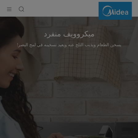
Solo
Microwave
ميكروويف منفرد
يسخن الطعام ويذيب الثلج عنه ويعيد تسخينه في لمح البصر!