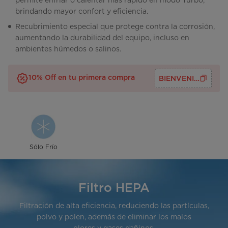
permite enfriar o calentar más rápido en modo Turbo,
brindando mayor confort y eficiencia.
Recubrimiento especial que protege contra la corrosión,
aumentando la durabilidad del equipo, incluso en
ambientes húmedos o salinos.
10% Off en tu primera compra
BIENVENID@S
Sólo Frío
Filtro HEPA
Filtración de alta eficiencia, reduciendo las partículas,
polvo y polen, además de eliminar los malos