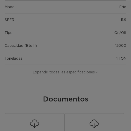
Modo
Frío
SEER
11.9
Tipo
On/Off
Capacidad (Btu h)
12000
Toneladas
1 TON
Color
Blanco
Expandir todas las especificaciones
Tecnologia
Max Fresh
Tipo de aire
Documentos
Minisplit
Garantía
6 años en compresor | 2 años en
partes y mano de obra