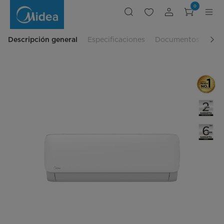
Minisplit
0
Max
Fresh
On/Off
Frío/Calor
Descripción general
Especificaciones
Documentos
Res