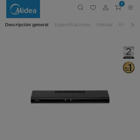
Campana
0
de
Pared
Slim
Descripción general
Especificaciones
Manual
Reseñas