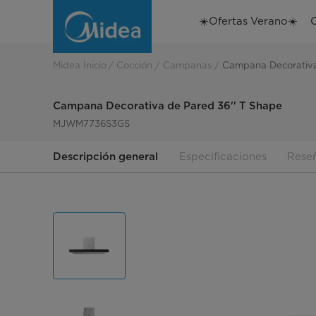
Campana
☀️Ofertas Verano☀️
Decorativa
de
Midea Inicio
Cocción
Campanas
Campana Decorativa
Pared
Campana Decorativa de Pared 36'' T Shape
MJWM7736S3GS
Descripción general
Especificaciones
Rese