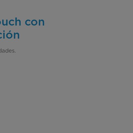
ouch con
ción
dades.