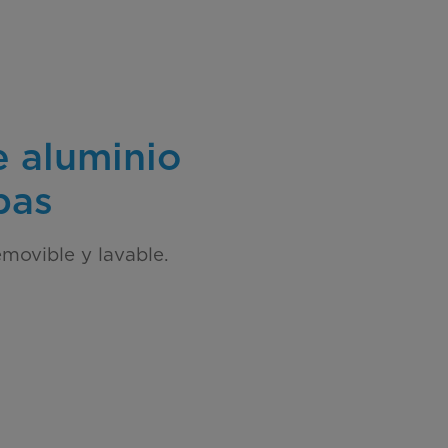
e aluminio
pas
emovible y lavable.