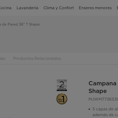
Cocina
Lavandería
Clima y Confort
Enseres menores
 de Pared 36'' T Shape
ñas
Productos Relacionados
Campana D
Shape
MJWM7736S3
5 capas de a
además de ca