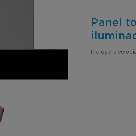
Panel t
ilumina
Incluye 3 veloci