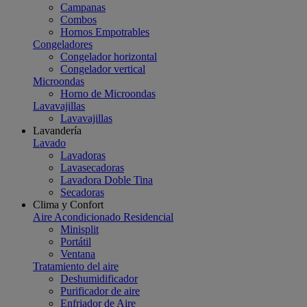
Campanas
Combos
Hornos Empotrables
Congeladores
Congelador horizontal
Congelador vertical
Microondas
Horno de Microondas
Lavavajillas
Lavavajillas
Lavandería
Lavado
Lavadoras
Lavasecadoras
Lavadora Doble Tina
Secadoras
Clima y Confort
Aire Acondicionado Residencial
Minisplit
Portátil
Ventana
Tratamiento del aire
Deshumidificador
Purificador de aire
Enfriador de Aire