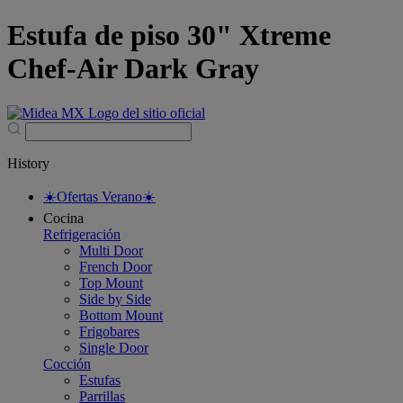
Estufa de piso 30" Xtreme
Chef-Air Dark Gray
History
☀️Ofertas Verano☀️
Cocina
Refrigeración
Multi Door
French Door
Top Mount
Side by Side
Bottom Mount
Frigobares
Single Door
Cocción
Estufas
Parrillas