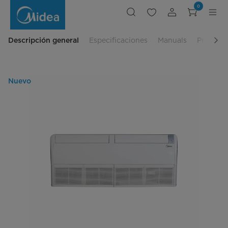
Evaporador
0
U
Match
Inverter
SEER
14
Descripción general
Especificaciones
Manuals
Product
15
Frío/Calor
Nuevo