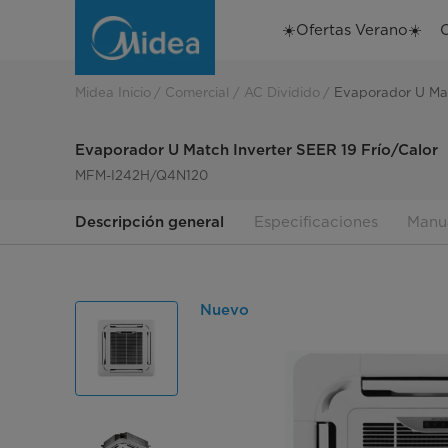
Evaporador
☀️Ofertas Verano☀️
U
Match
Midea Inicio
Comercial
AC Dividido
Evaporador U Mat
Inverter
Evaporador U Match Inverter SEER 19 Frío/Calor
SEER
MFM-I242H/Q4N120
19
Descripción general
Especificaciones
Manu
Frío/Calor
MFM-
Nuevo
I242H/Q4N120