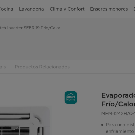
Cocina
Lavandería
Clima y Confort
Enseres menores
ch Inverter SEER 19 Frío/Calor
als
Productos Relacionados
Evaporado
Frío/Calo
MFM-I242H/Q
Para una dis
enfriamiento