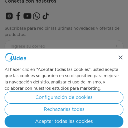
Conecta con nosotros
Suscríbase para recibir las últimas novedades y ofertas de
productos.
Consulta nuestros términos y condiciones
Términos-de-
Uso
Al hacer clic en “Aceptar todas las cookies”, usted acepta
que las cookies se guarden en su dispositivo para mejorar
la navegación del sitio, analizar el uso del mismo, y
Simply ideal
colaborar con nuestros estudios para marketing.
Configuración de cookies
Copyright © 2026 Midea México. Todos los derechos reservados.
Rechazarlas todas
Términos y condiciones
Aviso de privacidad
Consentimiento de cookies
Aceptar todas las cookies
México