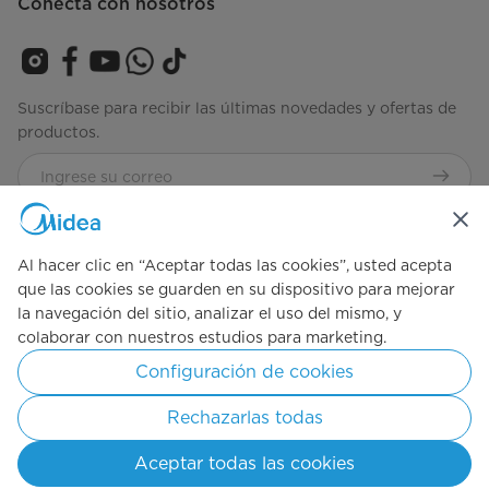
Conecta con nosotros
Suscríbase para recibir las últimas novedades y ofertas de
productos.
Consulta nuestros términos y condiciones
Términos-de-
Uso
Al hacer clic en “Aceptar todas las cookies”, usted acepta
que las cookies se guarden en su dispositivo para mejorar
la navegación del sitio, analizar el uso del mismo, y
Simply ideal
colaborar con nuestros estudios para marketing.
Configuración de cookies
Copyright © 2026 Midea México. Todos los derechos reservados.
Rechazarlas todas
Términos y condiciones
Aviso de privacidad
Consentimiento de cookies
Aceptar todas las cookies
México