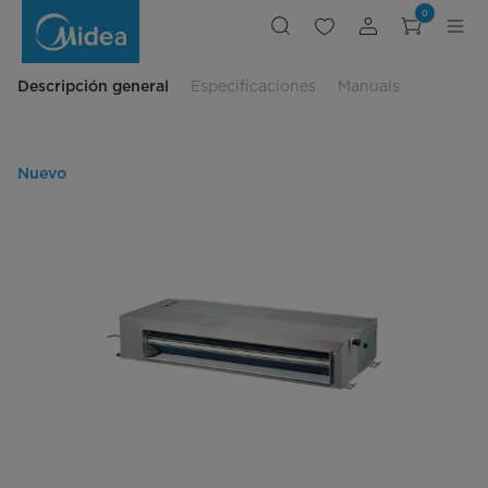
IDU
0
Free
Match
Dividido
comercial
MTA1-
Descripción general
Especificaciones
Manuals
240CQN1
Nuevo