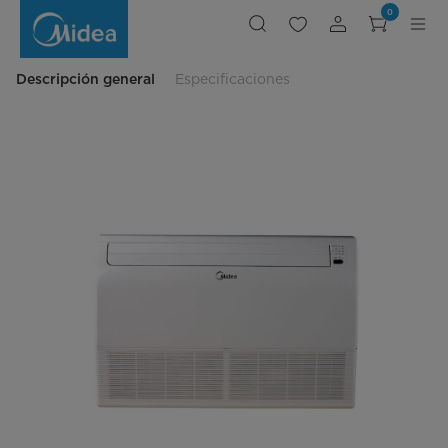
Piso
0
techo,
U
Match
Inverter
SEER
Descripción general
Especificaciones
14