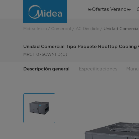
Unidad
☀️Ofertas Verano☀️
Comercial
Tipo
Midea Inicio
Comercial
AC Dividido
Unidad Comercial
Paquete
Unidad Comercial Tipo Paquete Rooftop Cooling O
Rooftop
MRCT 075CWN1 D(C)
Cooling
Descripción general
Especificaciones
Manu
Only
7.5
-
30
TR
MRCT