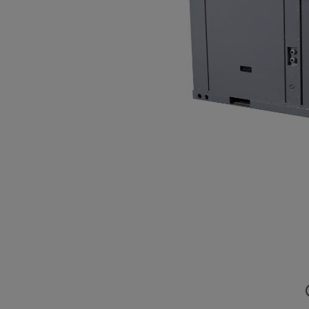
100CWN1
D(C)