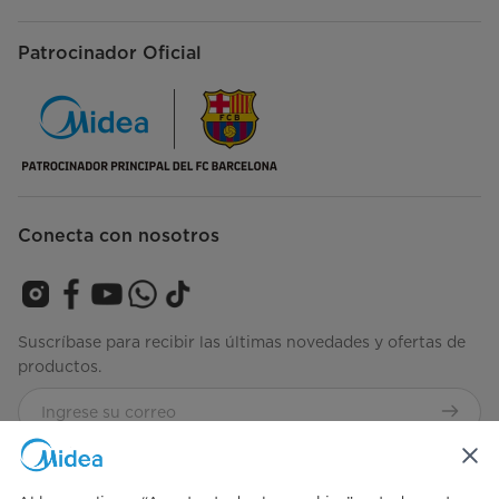
Patrocinador Oficial
Conecta con nosotros
Suscríbase para recibir las últimas novedades y ofertas de
productos.
Consulta nuestros términos y condiciones
Términos-de-
Uso