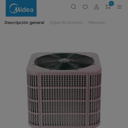
Unidad
0
Condensadora
Descarga
Vertical
Free
match
Descripción general
Especificaciones
Manuals
Inverter
SEER2
14
MOVB
36HN1
M14L