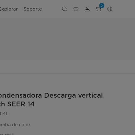
0
Explorar
Soporte
ndensadora Descarga vertical
ch SEER 14
14L
omba de calor.