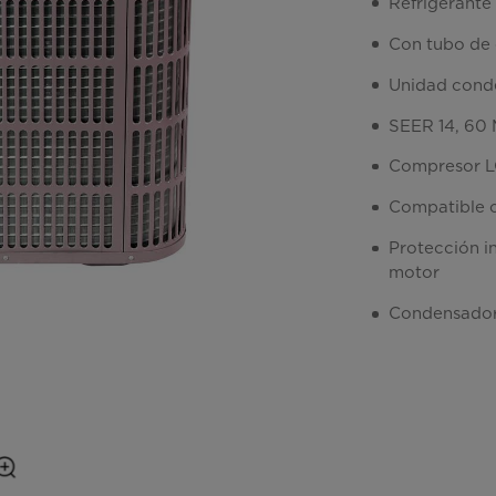
Refrigerante
Con tubo de 
Unidad cond
SEER 14, 60
Compresor LG
Compatible c
Protección i
motor
Condensador 