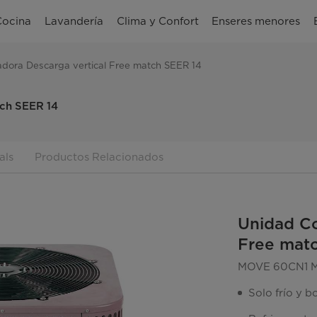
Cocina
Lavandería
Clima y Confort
Enseres menores
ora Descarga vertical Free match SEER 14
tch SEER 14
als
Productos Relacionados
Unidad Co
Free mat
MOVE 60CN1 M
Solo frío y b