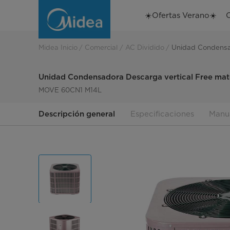
Unidad
☀️Ofertas Verano☀️
Condensadora
Descarga
Midea Inicio
Comercial
AC Dividido
Unidad Condensad
vertical
Unidad Condensadora Descarga vertical Free ma
Free
MOVE 60CN1 M14L
match
Descripción general
Especificaciones
Manu
SEER
14