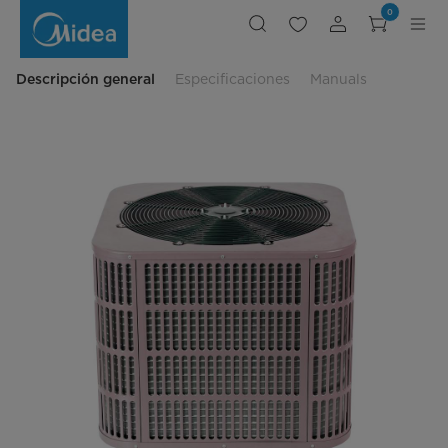
Unidad
0
Condensadora
Descarga
Vertical
Free
match
Descripción general
Especificaciones
Manuals
SEER
18
MOVB
36CDN1
M18M