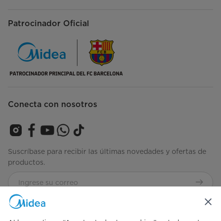
Patrocinador Oficial
Conecta con nosotros
Suscríbase para recibir las últimas novedades y ofertas de
productos.
Consulta nuestros términos y condiciones
Términos-de-
Uso