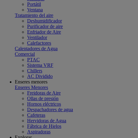
Portátil
Ventana
Tratamiento del aire
Deshumidificador
Purificador de aire
Enfriador de Aire
Ventilador
Calefactores
Calentadores de Agua
Comercial
PTAC
Sistema VRF
Chillers
AC Dividido
Enseres menores
Enseres Menores
Freidoras de Aire
Ollas de presión
Hornos eléctricos
Despachadores de agua
Cafeteras
Hervidoras de Agua
Fábrica de Hielos
Aspiradoras
Explorar