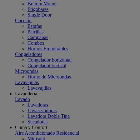
Bottom Mount
Frigobares
Single Door
Cocción
Estufas
Parrillas
Campanas
Combos
Hornos Empotrables
Congeladores
Congelador horizontal
Congelador vertical
Microondas
Horno de Microondas
Lavavajillas
Lavavajillas
Lavandería
Lavado
Lavadoras
Lavasecadoras
Lavadora Doble Tina
Secadoras
Clima y Confort
Aire Acondicionado Residencial
Minisplit