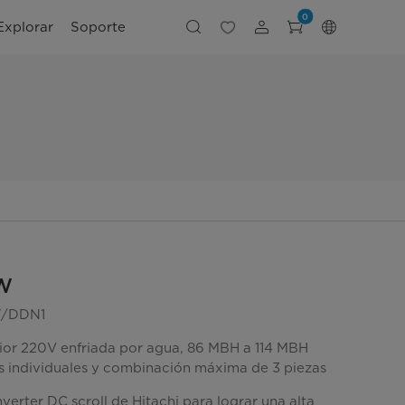
0
Explorar
Soporte
W
W/DDN1
ior 220V enfriada por agua, 86 MBH a 114 MBH
 individuales y combinación máxima de 3 piezas
erter DC scroll de Hitachi para lograr una alta