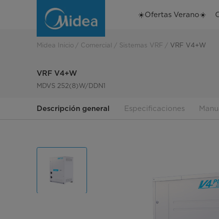
VRF
☀️Ofertas Verano☀️
V4+W
MDVS
Midea Inicio
Comercial
Sistemas VRF
VRF V4+W
252(8)W/DDN1
VRF V4+W
MDVS 252(8)W/DDN1
Descripción general
Especificaciones
Manu