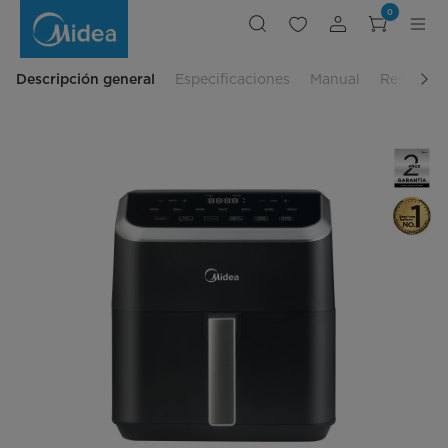
Freidora
0
de
Aire
Xpress
Chef
Descripción general
Especificaciones
Manual
Reseñas