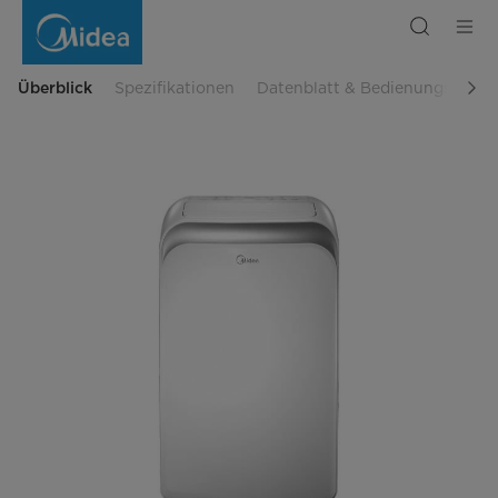
Mobiles
Klimagerät
MPD-
12CRN7
Überblick
Spezifikationen
Datenblatt & Bedienungsanlei