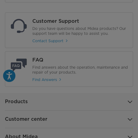
Display
Fernbedienung
Customer Support
Do you have questions about Midea products? Our
Timer
support team will be happy to assist you.
Contact Support
Anschlusswerte
FAQ
Temperaturbereich [°C]
17°C-35°C
Find answers about the operation, maintenance and
repair of your products.
Verbrauch im Stand-by Modus [W]
0,5
Find Answers
Start-Stromaufnahme [A]
2,5
Verbrauch im Aus-Zustand [W]
1
Products
Abmessungen & Gewicht
Customer center
Gewicht Netto/Brutto [kg]
33/36,5
About Midea