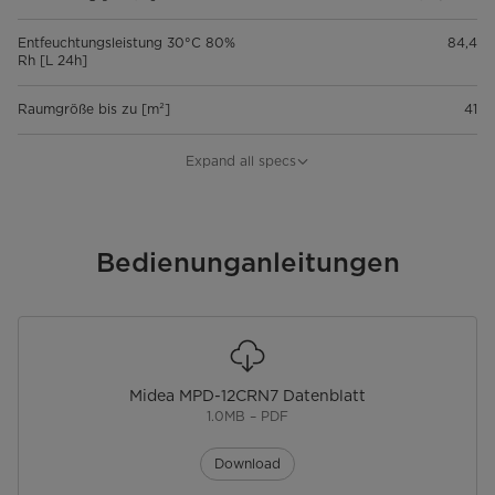
Entfeuchtungsleistung 30°C 80%
84,4
Rh [L 24h]
Raumgröße bis zu [m²]
41
EER Wert [W W]
2,6
Expand all specs
Schallleistungspegel [dB(A)]
63
Schalldruckpegel (hi/mi/lo)
Bedienunganleitungen
52/51/50,5
[dB(A)]
Funktionen
Ventilieren
Midea MPD-12CRN7 Datenblatt
1.0MB – PDF
Kühlen
Download
Entfeuchten